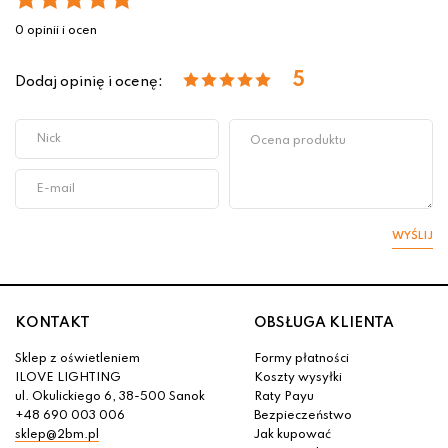
0 opinii i ocen
5
Dodaj opinię i ocenę:
WYŚLIJ
KONTAKT
OBSŁUGA KLIENTA
Sklep z oświetleniem
Formy płatności
ILOVE LIGHTING
Koszty wysyłki
ul. Okulickiego 6, 38-500 Sanok
Raty Payu
+48 690 003 006
Bezpieczeństwo
sklep@2bm.pl
Jak kupować