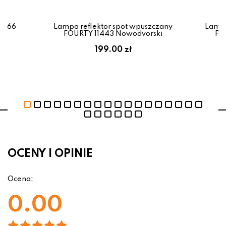
0766
Lampa reflektor spot wpuszczany
Lampa
FOURTY 11443 Nowodvorski
FO
199.00 zł
OCENY I OPINIE
Ocena:
0.00