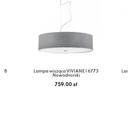
928
Lampa wisząca VIVIANE I 6773
Lamp
Nowodvorski
ł
759.00 zł