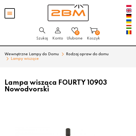
Przejdź
Przejdź
Pokaż
do menu
do
menu
głównego
menu
w
stopce
0
0
Szukaj
Konto
Ulubione
Koszyk
Wewnętrzne Lampy do Domu
Rodzaj opraw do domu
Lampy wiszące
Lampa wisząca FOURTY 10903
Nowodvorski