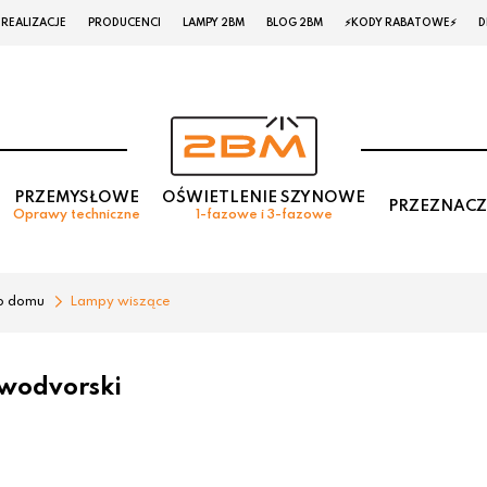
REALIZACJE
PRODUCENCI
LAMPY 2BM
BLOG 2BM
⚡KODY RABATOWE⚡
D
PRZEMYSŁOWE
OŚWIETLENIE SZYNOWE
PRZEZNACZ
Oprawy techniczne
1-fazowe i 3-fazowe
o domu
Lampy wiszące
wodvorski