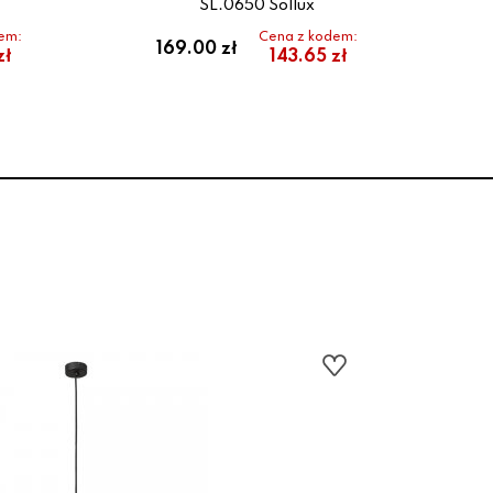
SL.0650 Sollux
em:
Cena z kodem:
169.00 zł
zł
143.65 zł