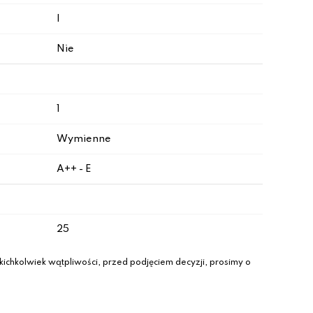
I
Nie
1
Wymienne
A++ - E
25
ichkolwiek wątpliwości, przed podjęciem decyzji, prosimy o