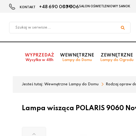
+48 690 003 006
O NAS
SALON OŚWIETLENIOWY SANOK
KONTAKT
Przejdź
Przejdź
do menu
do
głównego
menu
w
stopce
WYPRZEDAŻ
WEWNĘTRZNE
ZEWNĘTRZNE
Wysyłka w 48h
Lampy do Domu
Lampy do Ogrodu
Jesteś tutaj:
Wewnętrzne Lampy do Domu
Rodzaj opraw d
Lampa wisząca POLARIS 9060 No