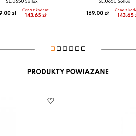
SL.0650 Sollux
SL.0650 Sollux
Cena z kodem:
Cena z kod
9.00 zł
169.00 zł
143.65 zł
143.65 
PRODUKTY POWIAZANE