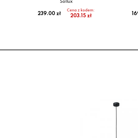
Sollux
:
Cena z kodem:
239.00 zł
16
203.15 zł