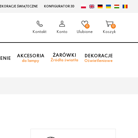
EKORACJE ŚWIĄTECZNE
KONFIGURATOR 3D
0
0
Kontakt
Konto
Ulubione
Koszyk
ŻARÓWKI
AKCESORIA
DEKORACJE
ENIE
Źródła światła
do lampy
Oświetleniowe