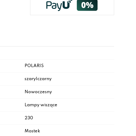
POLARIS
szary|czarny
Nowoczesny
Lampy wiszące
230
Mostek