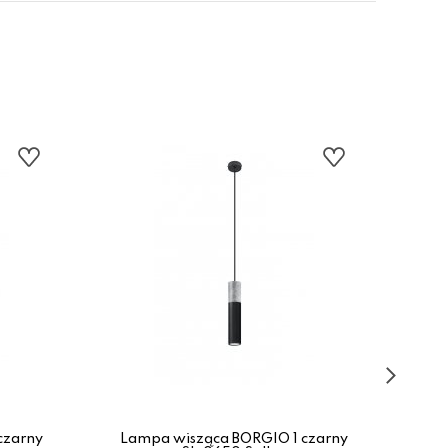
czarny
Lampa wisząca BORGIO 1 czarny
Lam