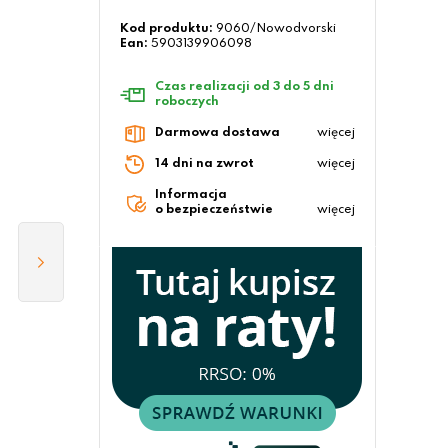
Kod produktu:
9060/Nowodvorski
Ean:
5903139906098
Czas realizacji od 3 do 5 dni
roboczych
Darmowa dostawa
więcej
14 dni na zwrot
więcej
Informacja
o bezpieczeństwie
więcej