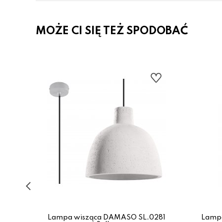
MOŻE CI SIĘ TEŻ SPODOBAĆ
1-
Lampa wisząca DAMASO SL.0281
Lampa