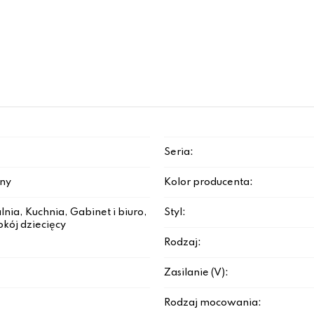
Seria:
rny
Kolor producenta:
lnia, Kuchnia, Gabinet i biuro,
Styl:
okój dziecięcy
Rodzaj:
Zasilanie (V):
Rodzaj mocowania: