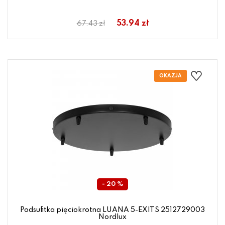
53.94 zł
67.43 zł
- 20 %
Podsufitka pięciokrotna LUANA 5-EXITS 2512729003
Nordlux