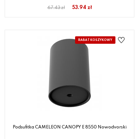
53.94 zł
67.43 zł
Podsufitka CAMELEON CANOPY E 8550 Nowodvorski