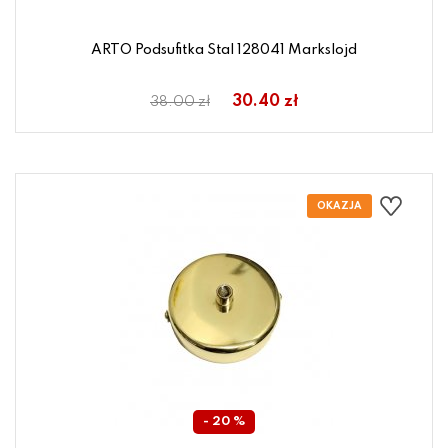
ARTO Podsufitka Stal 128041 Markslojd
30.40 zł
38.00 zł
- 20 %