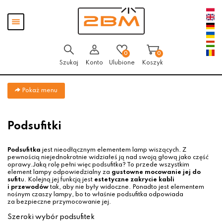
Przejdź
Przejdź do
Przejdź
Pokaż
do menu
aktualności
do
menu
głównego
menu
w
stopce
0
0
Szukaj
Konto
Ulubione
Koszyk
Pokaż menu
Podsufitki
Podsufitka
jest nieodłącznym elementem lamp wiszących. Z
pewnością niejednokrotnie widziałeś ją nad swoją głową jako część
oprawy.Jaką rolę pełni więc podsufitka? To przede wszystkim
element lampy odpowiedzialny za
gustowne mocowanie jej do
sufit
u. Kolejną jej funkcją jest
estetyczne zakrycie kabli
i przewodów
tak, aby nie były widoczne. Ponadto jest elementem
nośnym czaszy lampy, bo to właśnie podsufitka odpowiada
za bezpieczne przymocowanie jej.
Szeroki wybór podsufitek