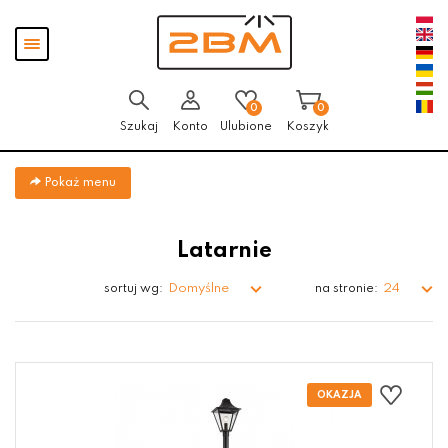
Przejdź
Przejdź do
Przejdź
Pokaż
do menu
aktualności
do
menu
głównego
menu
w
stopce
0
0
Szukaj
Konto
Ulubione
Koszyk
Pokaż menu
Latarnie
Domyślne
24
sortuj wg:
na stronie: