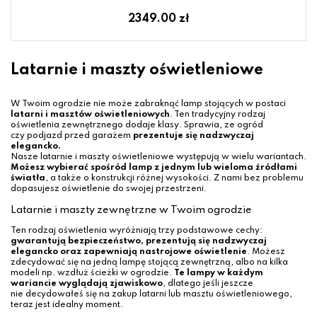
2349.00 zł
Latarnie i maszty oświetleniowe
W Twoim ogrodzie nie może zabraknąć lamp stojących w postaci
latarni i masztów oświetleniowych
. Ten tradycyjny rodzaj
oświetlenia zewnętrznego dodaje klasy. Sprawia, ze ogród
czy podjazd przed garażem
prezentuje się nadzwyczaj
elegancko.
Nasze latarnie i maszty oświetleniowe występują w wielu wariantach.
Możesz wybierać spośród lamp z jednym lub wieloma źródłami
światła
, a także o konstrukcji różnej wysokości. Z nami bez problemu
dopasujesz oświetlenie do swojej przestrzeni.
Latarnie i maszty zewnętrzne w Twoim ogrodzie
Ten rodzaj oświetlenia wyróżniają trzy podstawowe cechy:
gwarantują bezpieczeństwo, prezentują się nadzwyczaj
elegancko oraz zapewniają nastrojowe oświetlenie
. Możesz
zdecydować się na jedną lampę stojącą zewnętrzną, albo na kilka
modeli np. wzdłuż ścieżki w ogrodzie.
Te lampy w każdym
wariancie wyglądają zjawiskowo
, dlatego jeśli jeszcze
nie decydowałeś się na zakup latarni lub masztu oświetleniowego,
teraz jest idealny moment.