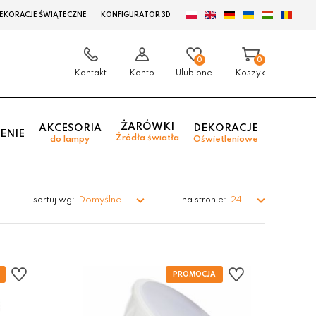
EKORACJE ŚWIĄTECZNE
KONFIGURATOR 3D
0
0
Kontakt
Konto
Ulubione
Koszyk
ŻARÓWKI
AKCESORIA
DEKORACJE
ENIE
Źródła światła
do lampy
Oświetleniowe
Domyślne
24
sortuj wg:
na stronie: