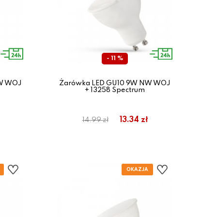
- 11 %
NW WOJ
Żarówka LED GU10 9W NW WOJ
+ 13258 Spectrum
13.34 zł
14.99 zł