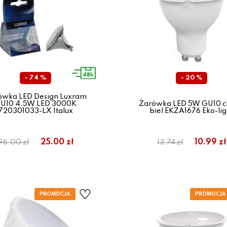
- 74 %
- 20 %
ówka LED Design Luxram
U10 4,5W LED 3000K
Żarówka LED 5W GU10 c
720301033-LX Italux
biel EKZA1676 Eko-lig
25.00 zł
10.99 zł
96.00 zł
13.74 zł