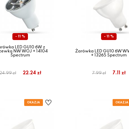
- 11 %
- 11 %
arówka LED GU10 6W z
zewką NW WOJ + 14104
Żarówka LED GU10 6W 
Spectrum
+ 13265 Spectrum
22.24 zł
7.11 zł
24.99 zł
7.99 zł