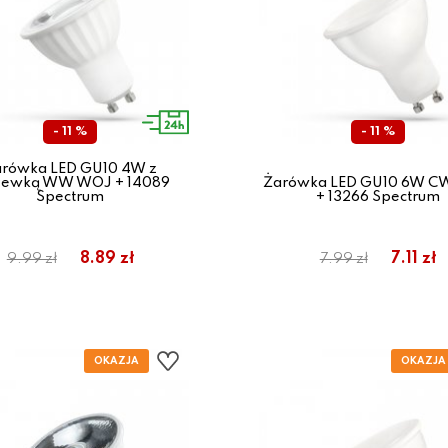
- 11 %
- 11 %
rówka LED GU10 4W z
zewką WW WOJ + 14089
Żarówka LED GU10 6W 
Spectrum
+ 13266 Spectrum
8.89 zł
7.11 zł
9.99 zł
7.99 zł