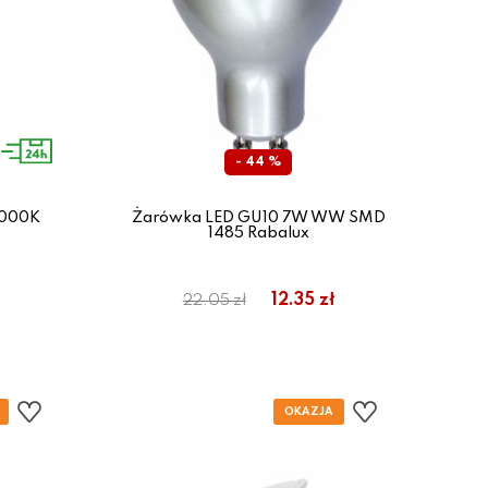
- 44 %
4000K
Żarówka LED GU10 7W WW SMD
1485 Rabalux
12.35 zł
22.05 zł