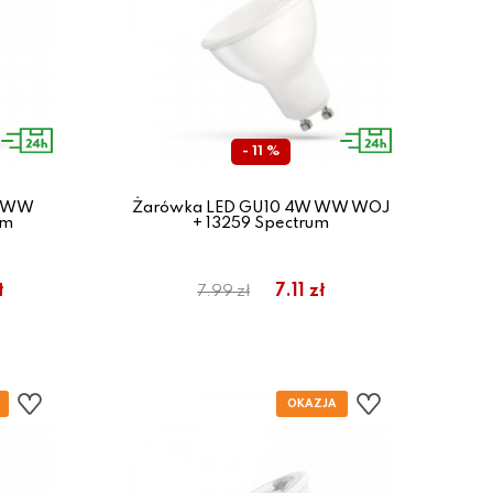
- 11 %
W WW
Żarówka LED GU10 4W WW WOJ
um
+ 13259 Spectrum
ł
7.11 zł
7.99 zł