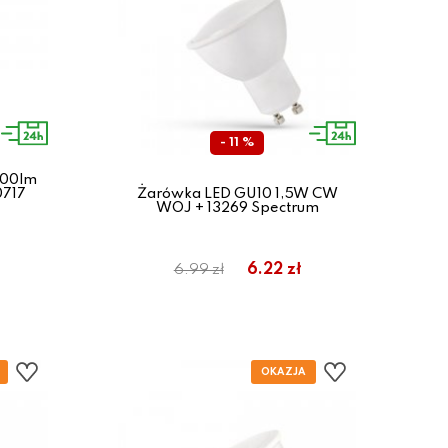
- 11 %
400lm
0717
Żarówka LED GU10 1,5W CW
WOJ + 13269 Spectrum
6.22 zł
6.99 zł