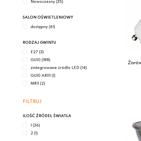
Nowoczesny (35)
SALON OŚWIETLENIOWY
dostępny (61)
RODZAJ GWINTU
E27 (3)
GU10 (188)
Żarów
zintegrowane źródło LED (14)
GU10 AR111 (1)
MR11 (2)
FILTRUJ
ILOŚĆ ŹRÓDEŁ ŚWIATŁA
1 (36)
2 (1)