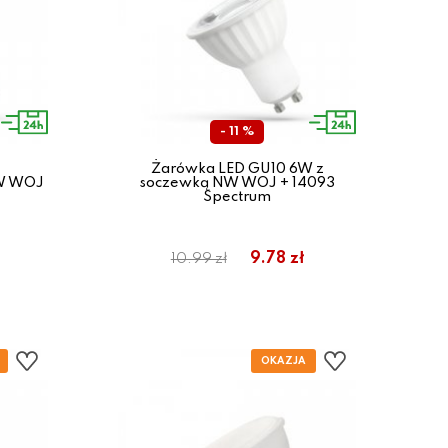
- 11 %
Żarówka LED GU10 6W z
CW WOJ
soczewką NW WOJ + 14093
Spectrum
9.78 zł
10.99 zł