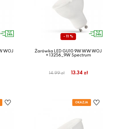
- 11 %
WW WOJ
Żarówka LED GU10 9W WW WOJ
+ 13256_9W Spectrum
13.34 zł
14.99 zł