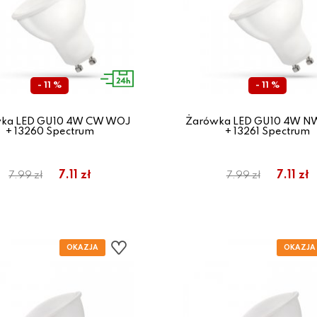
- 11 %
- 11 %
ka LED GU10 4W CW WOJ
Żarówka LED GU10 4W 
+ 13260 Spectrum
+ 13261 Spectrum
7.11 zł
7.11 zł
7.99 zł
7.99 zł