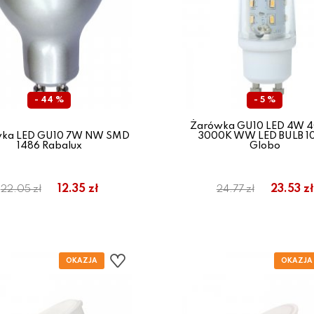
- 44 %
- 5 %
Żarówka GU10 LED 4W 
ka LED GU10 7W NW SMD
3000K WW LED BULB 1
1486 Rabalux
Globo
12.35 zł
23.53 zł
22.05 zł
24.77 zł