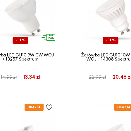
- 11 %
- 11 %
ka LED GU10 9W CW WOJ
Żarówka LED GU10 10
+ 13257 Spectrum
WOJ + 14308 Spectr
13.34 zł
20.46 z
14.99 zł
22.99 zł