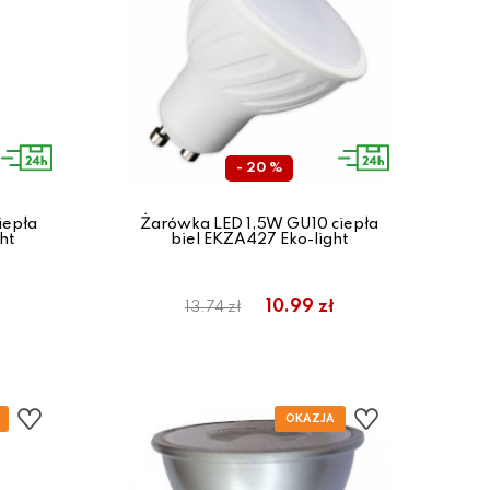
- 20 %
iepła
Żarówka LED 1,5W GU10 ciepła
ht
biel EKZA427 Eko-light
10.99 zł
13.74 zł