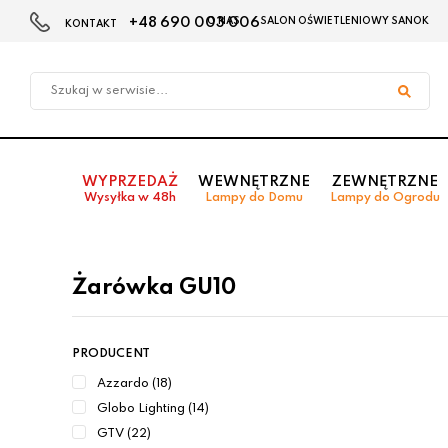
+48 690 003 006
O NAS
SALON OŚWIETLENIOWY SANOK
KONTAKT
Przejdź
Przejdź do
Przejdź
do menu
aktualności
do
głównego
menu
w
stopce
WYPRZEDAŻ
WEWNĘTRZNE
ZEWNĘTRZNE
Wysyłka w 48h
Lampy do Domu
Lampy do Ogrodu
Żarówka GU10
PRODUCENT
Azzardo (18)
Globo Lighting (14)
GTV (22)