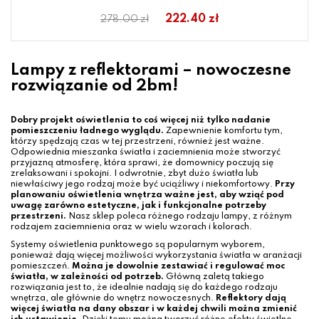
222.40 zł
278.00 zł
Lampy z reflektorami – nowoczesne
rozwiązanie od 2bm!
Dobry projekt oświetlenia to coś więcej niż tylko nadanie
pomieszczeniu ładnego wyglądu.
Zapewnienie komfortu tym,
którzy spędzają czas w tej przestrzeni, również jest ważne.
Odpowiednia mieszanka światła i zaciemnienia może stworzyć
przyjazną atmosferę, która sprawi, że domownicy poczują się
zrelaksowani i spokojni. I odwrotnie, zbyt dużo światła lub
niewłaściwy jego rodzaj może być uciążliwy i niekomfortowy.
Przy
planowaniu oświetlenia wnętrza ważne jest, aby wziąć pod
uwagę zarówno estetyczne, jak i funkcjonalne potrzeby
przestrzeni.
Nasz sklep poleca różnego rodzaju lampy, z różnym
rodzajem zaciemnienia oraz w wielu wzorach i kolorach.
Systemy oświetlenia punktowego są popularnym wyborem,
ponieważ dają więcej możliwości wykorzystania światła w aranżacji
pomieszczeń.
Można je dowolnie zestawiać i regulować moc
światła, w zależności od potrzeb.
Główną zaletą takiego
rozwiązania jest to, że idealnie nadają się do każdego rodzaju
wnętrza, ale głównie do wnętrz nowoczesnych.
Reflektory dają
więcej światła na dany obszar i w każdej chwili można zmienić