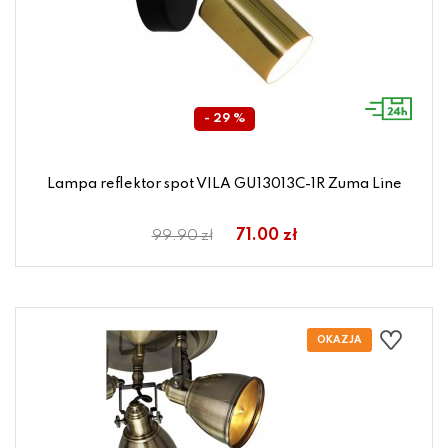
- 29 %
Lampa reflektor spot VILA GU13013C-1R Zuma Line
71.00 zł
99.90 zł