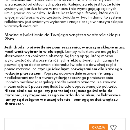
ich ustawienie.
Dzięki temu można tworzyć różne efekty świetlne
w zależności od aktualnych potrzeb. Kolejną zaletą jest to, że takie
systemy są bardzo łatwe w montażu i nie wymagają specjalnych
umiejętności ani wiedzy. Jeśli szukasz lampy sufitowej, która da Ci
więcej możliwości wykorzystania światła w Twoim domu, to system
reflektorów jest świetnym wyborem i znajdziesz je w naszym sklepie
w różnych wersjach.
Modne oświetlenie do Twojego wnętrza w ofercie sklepu
2bm
Jeśli chodzi o oświetlenie pomieszczenia, w naszym sklepie masz
możliwość wybrania wielu opcji.
Lampy reflektorowe mogą być
skierowane na konkretne obszary. Są fajną opcją, którą można
wykorzystać do stworzenia różnych efektów świetlnych. Lampy te
pozwalają na dostosowanie kierunku światła do dowolnej części
pomieszczenia, co
czyni je idealnym rozwiązaniem dla każdego
rodzaju przestrzeni
. Poprzez odpowiednie ustawienie lampy
z reflektorami można stworzyć iluzję szerszego pomieszczenia.
Ponadto możliwość regulacji źródła światła oznacza, że zawsze
można ustawić potrzebną ilość światła dopasowaną do potrzeb.
Niezależnie od tego, czy potrzebujesz jasnego światła do
czytania, czy łagodniejszego światła do relaksu, reflektorowe
lampy są dostępne w naszej ofercie i pomogą nadać wnętrzu
charakter.