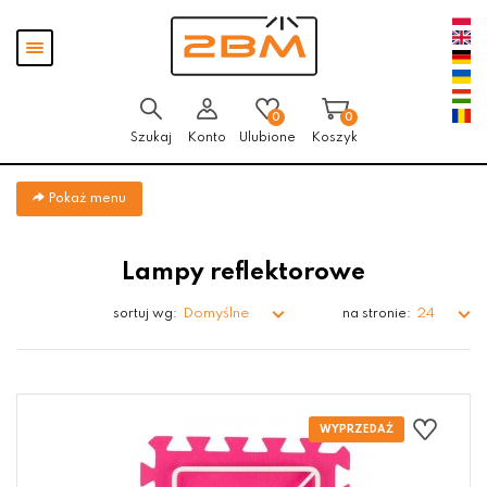
Przejdź
Przejdź do
Przejdź
Pokaż
do menu
aktualności
do
menu
głównego
menu
w
stopce
0
0
Szukaj
Konto
Ulubione
Koszyk
Pokaż menu
Lampy reflektorowe
Domyślne
24
sortuj wg:
na stronie: