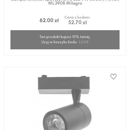
ML3908 Milagro
Cena z kodem:
62.00 zł
52.70 zł
Ten produkt kupisz 15% taniej.
Użyj w koszyku kodu:
LOVE