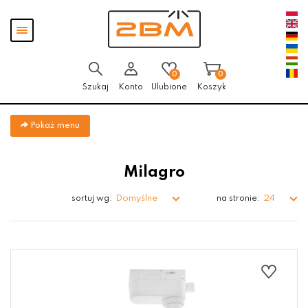
Przejdź
Przejdź do
Przejdź
Pokaż
do menu
aktualności
do
menu
głównego
menu
w
stopce
0
0
Szukaj
Konto
Ulubione
Koszyk
Pokaż menu
Milagro
Domyślne
24
sortuj wg:
na stronie: