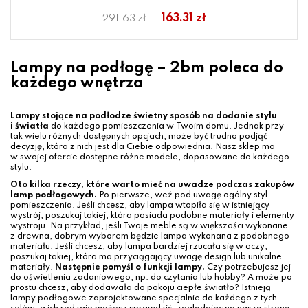
163.31 zł
291.63 zł
Lampy na podłogę – 2bm poleca do
każdego wnętrza
Lampy stojące na podłodze świetny sposób na dodanie stylu
i światła
do każdego pomieszczenia w Twoim domu. Jednak przy
tak wielu różnych dostępnych opcjach, może być trudno podjąć
decyzję, która z nich jest dla Ciebie odpowiednia. Nasz sklep ma
w swojej ofercie dostępne różne modele, dopasowane do każdego
stylu.
Oto kilka rzeczy, które warto mieć na uwadze podczas zakupów
lamp podłogowych.
Po pierwsze, weź pod uwagę ogólny styl
pomieszczenia. Jeśli chcesz, aby lampa wtopiła się w istniejący
wystrój, poszukaj takiej, która posiada podobne materiały i elementy
wystroju. Na przykład, jeśli Twoje meble są w większości wykonane
z drewna, dobrym wyborem będzie lampa wykonana z podobnego
materiału. Jeśli chcesz, aby lampa bardziej rzucała się w oczy,
poszukaj takiej, która ma przyciągający uwagę design lub unikalne
materiały.
Następnie pomyśl o funkcji lampy.
Czy potrzebujesz jej
do oświetlenia zadaniowego, np. do czytania lub hobby? A może po
prostu chcesz, aby dodawała do pokoju ciepłe światło? Istnieją
lampy podłogowe zaprojektowane specjalnie do każdego z tych