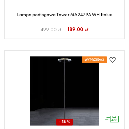
Lampa podłogowa Tower MA2479A WH Italux
189.00 zł
499.00 zł
- 58 %