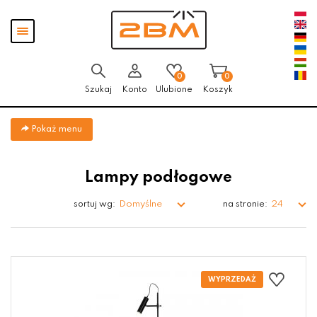
Przejdź
Przejdź do
Przejdź
Pokaż
do menu
aktualności
do
menu
głównego
menu
w
stopce
0
0
Szukaj
Konto
Ulubione
Koszyk
Pokaż menu
Lampy podłogowe
Domyślne
24
sortuj wg:
na stronie: