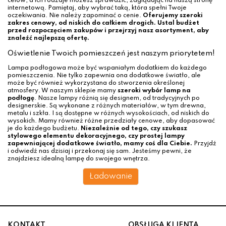
celów, a ich rodzaje możesz sprawdzić, zaglądając na naszą stronę
internetową. Pamiętaj, aby wybrać taką, która spełni Twoje
oczekiwania. Nie należy zapominać o cenie.
Oferujemy szeroki
zakres cenowy, od niskich do całkiem drogich. Ustal budżet
przed rozpoczęciem zakupów i przejrzyj nasz asortyment, aby
znaleźć najlepszą ofertę.
Oświetlenie Twoich pomieszczeń jest naszym priorytetem!
Lampa podłogowa może być wspaniałym dodatkiem do każdego
pomieszczenia. Nie tylko zapewnia ona dodatkowe światło, ale
może być również wykorzystana do stworzenia określonej
atmosfery. W naszym sklepie mamy
szeroki wybór lamp na
podłogę
. Nasze lampy różnią się designem, od tradycyjnych po
designerskie. Są wykonane z różnych materiałów, w tym drewna,
metalu i szkła. I są dostępne w różnych wysokościach, od niskich do
wysokich. Mamy również różne przedziały cenowe, aby dopasować
je do każdego budżetu.
Niezależnie od tego, czy szukasz
stylowego elementu dekoracyjnego, czy prostej lampy
zapewniającej dodatkowe światło, mamy coś dla Ciebie.
Przyjdź
i odwiedź nas dzisiaj i przekonaj się sam. Jesteśmy pewni, że
znajdziesz idealną lampę do swojego wnętrza.
Ładowanie
KONTAKT
OBSŁUGA KLIENTA