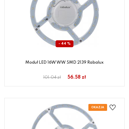
- 44 %
Moduł LED 16W WW SMD 2139 Rabalux
56.58 zł
101.04 zł