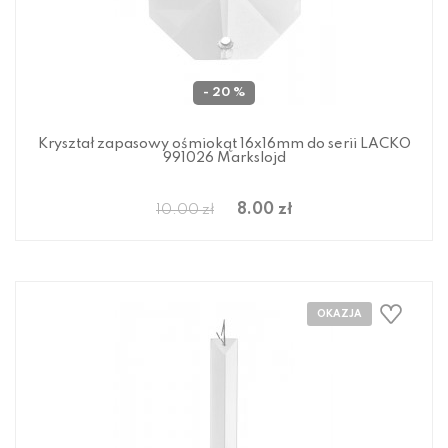
- 20 %
Kryształ zapasowy ośmiokąt 16x16mm do serii LACKO
991026 Markslojd
8.00 zł
10.00 zł