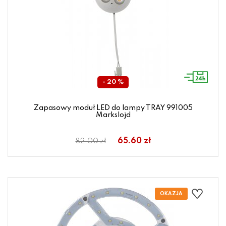
- 20 %
Zapasowy moduł LED do lampy TRAY 991005
Markslojd
65.60 zł
82.00 zł