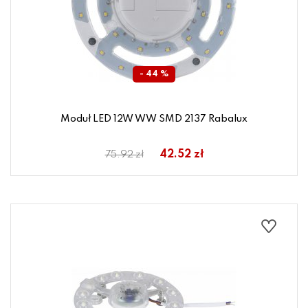
- 44 %
Moduł LED 12W WW SMD 2137 Rabalux
42.52 zł
75.92 zł