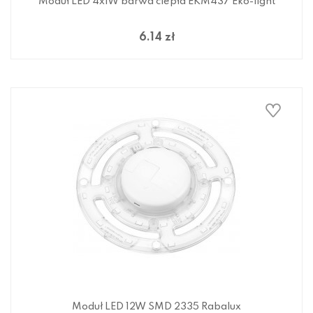
Moduł LED 4x1W barwa ciepła EKM437 Eko-light
6.14 zł
Moduł LED 12W SMD 2335 Rabalux