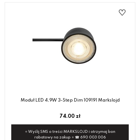
Moduł LED 4,9W 3-Step Dim 109191 Markslojd
74.00 zł
⭐ Wyślij SMS o treści MARKSLOJD i otrzymaj bon
rabatowy na zakup ⭐ ☎ 690 003 006