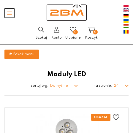
Przejdź
Przejdź do
Przejdź
Pokaż
do menu
aktualności
do
menu
głównego
menu
w
stopce
0
0
Szukaj
Konto
Ulubione
Koszyk
Pokaż menu
Moduły LED
Domyślne
24
sortuj wg:
na stronie: