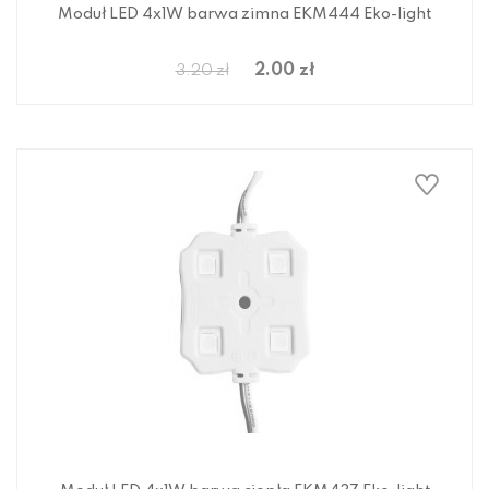
Moduł LED 4x1W barwa zimna EKM444 Eko-light
2.00 zł
3.20 zł