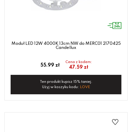
Moduł LED 12W 4000K 13cm NW do MERC01 2170425
Candellux
Cena z kodem:
55.99 zł
47.59 zł
Ten produkt kupisz 15% taniej.
Użyj w koszyku kodu:
LOVE