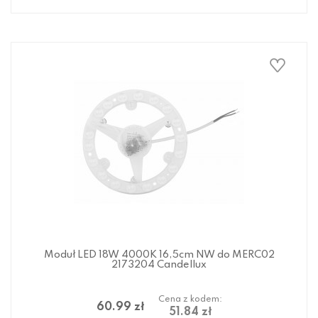
Moduł LED 18W 4000K 16,5cm NW do MERC02
2173204 Candellux
Cena z kodem:
60.99 zł
51.84 zł