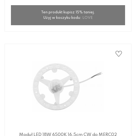
Ten produkt kupisz 15% taniej.
Użyj w koszyku kodu:
LOVE
Moduł LED 18W 6500K 16,5cm CW do MERC02