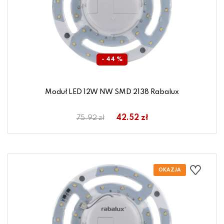
- 44 %
Moduł LED 12W NW SMD 2138 Rabalux
42.52 zł
75.92 zł