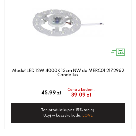
Moduł LED 12W 4000K 13cm NW do MERC01 2172962
Candellux
Cena z kodem:
45.99 zł
39.09 zł
Ten produkt kupisz 15% taniej.
Użyj w koszyku kodu:
LOVE