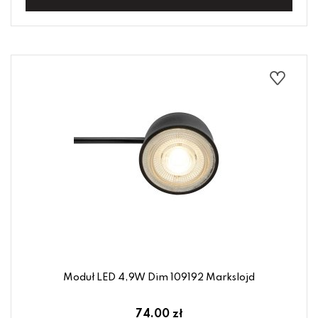
Moduł LED 4,9W Dim 109192 Markslojd
74.00 zł