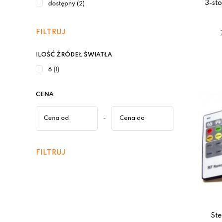
3-st
dostępny (2)
FILTRUJ
ILOŚĆ ŹRÓDEŁ ŚWIATŁA
6 (1)
CENA
-
FILTRUJ
St