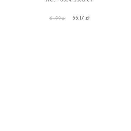
WOJ + 05641 Spectrum
55.17 zł
61.99 zł