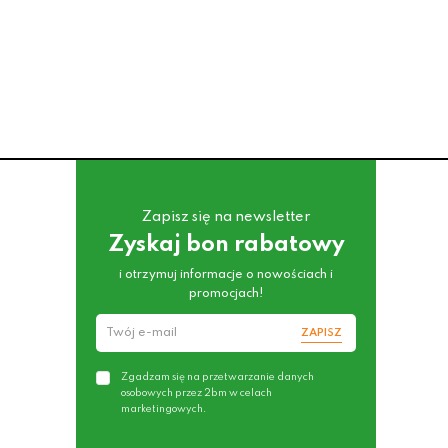
Zapisz się na newsletter
Zyskaj bon rabatowy
i otrzymuj informacje o nowościach i
promocjach!
ZAPISZ
Zgadzam się na przetwarzanie danych
osobowych przez 2bm w celach
marketingowych.