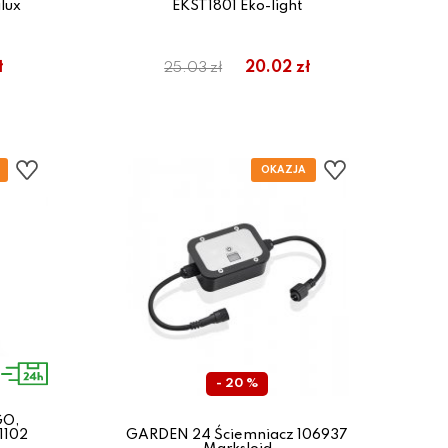
lux
EKST1801 Eko-light
ł
20.02 zł
25.03 zł
- 20 %
GO,
1102
GARDEN 24 Ściemniacz 106937