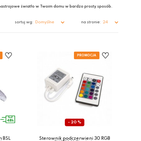
nastrojowe światło w Twoim domu w bardzo prosty sposób.
Domyślne
24
sortuj wg:
na stronie:
- 20 %
m BSL
Sterownik podczerwieni 30 RGB