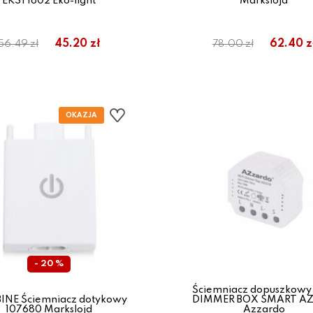
EKST1802 Eko-light
Markslojd
45.20 zł
62.40 z
56.49 zł
78.00 zł
- 20 %
Ściemniacz dopuszkowy
NE Ściemniacz dotykowy
DIMMER BOX SMART AZ
107680 Markslojd
Azzardo