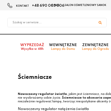
+48 690 003 006
O NAS
SALON OŚWIETLENIOWY SANOK
KONTAKT
Przejdź
Przejdź do
Przejdź
do menu
aktualności
do
głównego
menu
w
stopce
WYPRZEDAŻ
WEWNĘTRZNE
ZEWNĘTRZNE
Wysyłka w 48h
Lampy do Domu
Lampy do Ogrodu
Ściemniacze
Nowoczesny regulator światła
, jakim jest ściemniacz, na d
nie wyobrażamy sobie życia.
Ściemniacze to akcesoria zape
niezależnie regulować lampę, tworząc niespotykane akcenty ś
Nowoczesny regulator natężenia światła