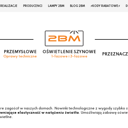
REALIZACJE
PRODUCENCI
LAMPY 2BM
BLOG 2BM
⚡KODY RABATOWE⚡
D
PRZEMYSŁOWE
OŚWIETLENIE SZYNOWE
PRZEZNACZ
Oprawy techniczne
1-fazowe i 3-fazowe
obre zagościł w naszych domach. Nowinki technologiczne z wygody szybko st
wniające elastyczność w natężeniu światła
. Umożliwiają zabawę oświ
wietlne.