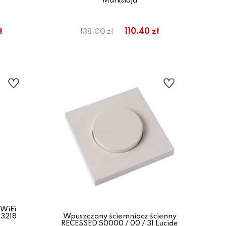
Markslojd
ł
110.40 zł
138.00 zł
 WiFi
3218
Wpuszczany ściemniacz ścienny
RECESSED 50000 / 00 / 31 Lucide