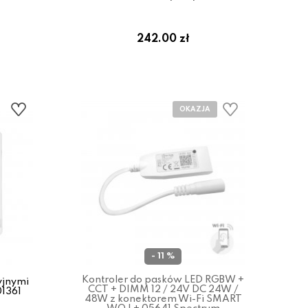
242.00 zł
- 11 %
Kontroler do pasków LED RGBW +
yjnymi
CCT + DIMM 12 / 24V DC 24W /
1361
48W z konektorem Wi-Fi SMART