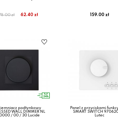
62.40 zł
159.00 zł
78.00 zł
ciemniacz podtynkowy
Panel z przyciskami funkc
ESSED WALL DIMMER NL
SMART SWITCH 970620
0000 / 00 / 30 Lucide
Lutec