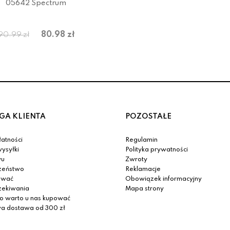
05642 Spectrum
80.98 zł
90.99 zł
GA KLIENTA
POZOSTAŁE
atności
Regulamin
ysyłki
Polityka prywatności
yu
Zwroty
zeństwo
Reklamacje
ować
Obowiązek informacyjny
zekiwania
Mapa strony
o warto u nas kupować
 dostawa od 300 zł