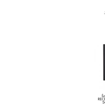
Ś
REC
5