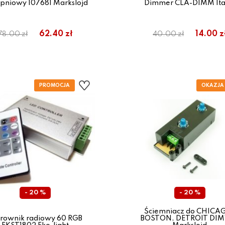
opniowy 107681 Markslojd
Dimmer CLA-DIMM Ita
62.40 zł
14.00 z
78.00 zł
40.00 zł
- 20 %
- 20 %
Ściemniacz do CHICA
erownik radiowy 60 RGB
BOSTON, DETROIT DIM