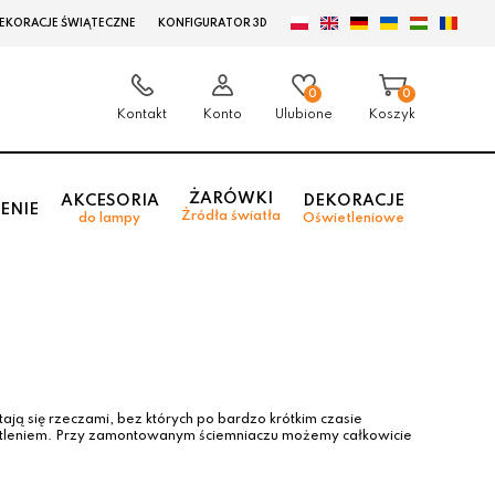
EKORACJE ŚWIĄTECZNE
KONFIGURATOR 3D
0
0
Kontakt
Konto
Ulubione
Koszyk
ŻARÓWKI
AKCESORIA
DEKORACJE
ENIE
Źródła światła
do lampy
Oświetleniowe
ają się rzeczami, bez których po bardzo krótkim czasie
etleniem. Przy zamontowanym ściemniaczu możemy całkowicie