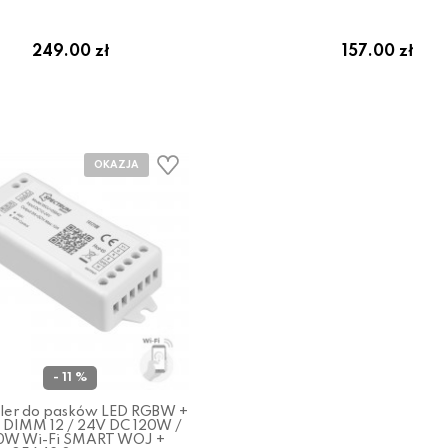
249.00 zł
157.00 zł
- 11 %
ler do pasków LED RGBW +
 DIMM 12 / 24V DC 120W /
0W Wi-Fi SMART WOJ +