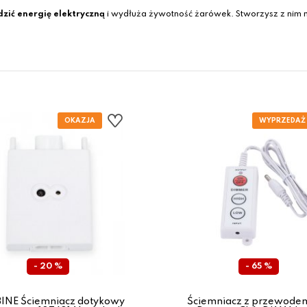
zić energię elektryczną
i wydłuża żywotność żarówek. Stworzysz z nim 
- 20 %
- 65 %
NE Ściemniacz dotykowy
Ściemniacz z przewode