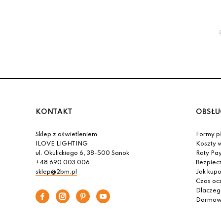
KONTAKT
OBSŁU
Sklep z oświetleniem
Formy pł
ILOVE LIGHTING
Koszty w
ul. Okulickiego 6, 38-500 Sanok
Raty Pa
+48 690 003 006
Bezpiec
sklep@2bm.pl
Jak kup
Czas oc
Dlaczeg
Darmowa