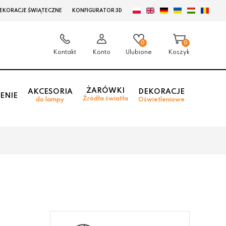
EKORACJE ŚWIĄTECZNE
KONFIGURATOR 3D
0
0
Kontakt
Konto
Ulubione
Koszyk
ŻARÓWKI
AKCESORIA
DEKORACJE
ENIE
Źródła światła
do lampy
Oświetleniowe