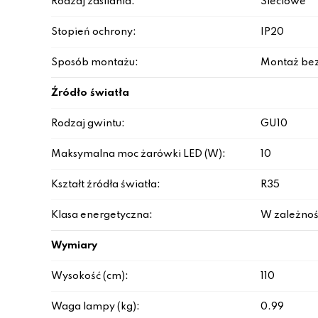
Rodzaj zasilania:
Sieciowe
Stopień ochrony:
IP20
Sposób montażu:
Montaż be
Źródło światła
Rodzaj gwintu:
GU10
Maksymalna moc żarówki LED (W):
10
Kształt źródła światła:
R35
Klasa energetyczna:
W zależnoś
Wymiary
Wysokość (cm):
110
Waga lampy (kg):
0.99