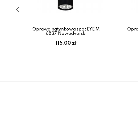
GOS
Oprawa natynkowa spot EYE M
Opra
6837 Nowodvorski
:
115.00 zł