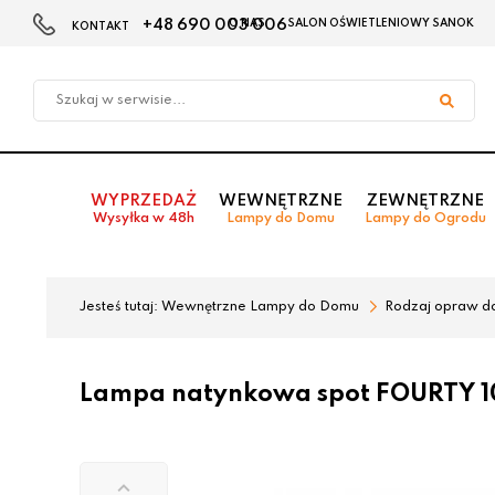
+48 690 003 006
O NAS
SALON OŚWIETLENIOWY SANOK
KONTAKT
Przejdź
Przejdź
do menu
do
głównego
menu
w
stopce
WYPRZEDAŻ
WEWNĘTRZNE
ZEWNĘTRZNE
Wysyłka w 48h
Lampy do Domu
Lampy do Ogrodu
Jesteś tutaj:
Wewnętrzne Lampy do Domu
Rodzaj opraw d
Lampa natynkowa spot FOURTY 1