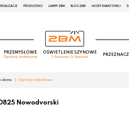
REALIZACJE
PRODUCENCI
LAMPY 2BM
BLOG 2BM
⚡KODY RABATOWE⚡
D
PRZEMYSŁOWE
OŚWIETLENIE SZYNOWE
PRZEZNACZ
Oprawy techniczne
1-fazowe i 3-fazowe
o domu
Oprawy natynkowe
0825 Nowodvorski