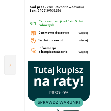
Kod produktu:
10825/Nowodvorski
Ean:
5903139108256
Czas realizacji od 3 do 5 dni
roboczych
Darmowa dostawa
więcej
14 dni na zwrot
więcej
Informacja
o bezpieczeństwie
więcej