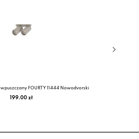
t wpuszczany FOURTY 11444 Nowodvorski
L
199.00 zł