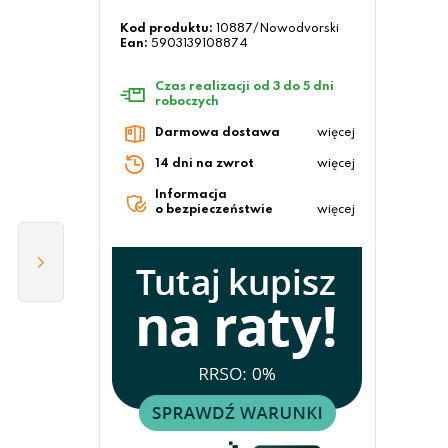
Kod produktu:
10887/Nowodvorski
Ean:
5903139108874
Czas realizacji od 3 do 5 dni
roboczych
Darmowa dostawa
więcej
14 dni na zwrot
więcej
Informacja
o bezpieczeństwie
więcej