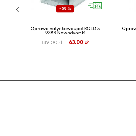
- 58 %
ynn
Oprawa natynkowa spot BOLD S
Opraw
9388 Nowodvorski
63.00 zł
149.00 zł