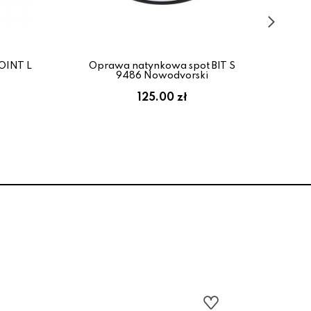
OINT L
Oprawa natynkowa spot BIT S
Op
9486 Nowodvorski
125.00 zł