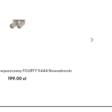
t wpuszczany FOURTY 11444 Nowodvorski
L
199.00 zł