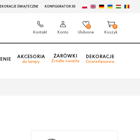
EKORACJE ŚWIĄTECZNE
KONFIGURATOR 3D
0
0
Kontakt
Konto
Ulubione
Koszyk
ŻARÓWKI
AKCESORIA
DEKORACJE
ENIE
Źródła światła
do lampy
Oświetleniowe