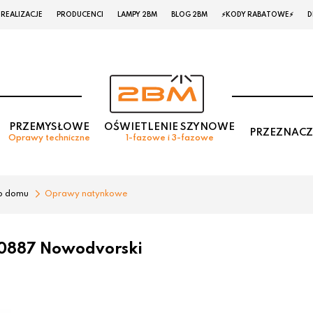
REALIZACJE
PRODUCENCI
LAMPY 2BM
BLOG 2BM
⚡KODY RABATOWE⚡
D
PRZEMYSŁOWE
OŚWIETLENIE SZYNOWE
PRZEZNACZ
Oprawy techniczne
1-fazowe i 3-fazowe
o domu
Oprawy natynkowe
0887 Nowodvorski