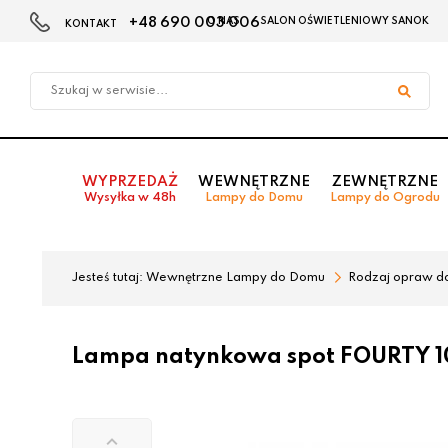
+48 690 003 006
O NAS
SALON OŚWIETLENIOWY SANOK
KONTAKT
Przejdź
Przejdź
do menu
do
głównego
menu
w
stopce
WYPRZEDAŻ
WEWNĘTRZNE
ZEWNĘTRZNE
Wysyłka w 48h
Lampy do Domu
Lampy do Ogrodu
Jesteś tutaj:
Wewnętrzne Lampy do Domu
Rodzaj opraw d
Lampa natynkowa spot FOURTY 1