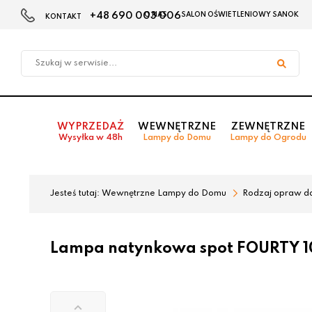
+48 690 003 006
O NAS
SALON OŚWIETLENIOWY SANOK
KONTAKT
Przejdź
Przejdź
do menu
do
głównego
menu
w
stopce
WYPRZEDAŻ
WEWNĘTRZNE
ZEWNĘTRZNE
Wysyłka w 48h
Lampy do Domu
Lampy do Ogrodu
Jesteś tutaj:
Wewnętrzne Lampy do Domu
Rodzaj opraw d
Lampa natynkowa spot FOURTY 1