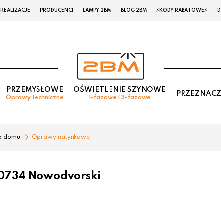
REALIZACJE
PRODUCENCI
LAMPY 2BM
BLOG 2BM
⚡KODY RABATOWE⚡
D
PRZEMYSŁOWE
OŚWIETLENIE SZYNOWE
PRZEZNACZ
Oprawy techniczne
1-fazowe i 3-fazowe
o domu
Oprawy natynkowe
0734 Nowodvorski