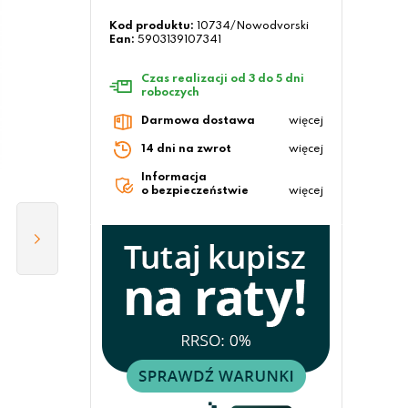
Kod produktu:
10734/Nowodvorski
Ean:
5903139107341
Czas realizacji od 3 do 5 dni
roboczych
Darmowa dostawa
więcej
14 dni na zwrot
więcej
Informacja
o bezpieczeństwie
więcej