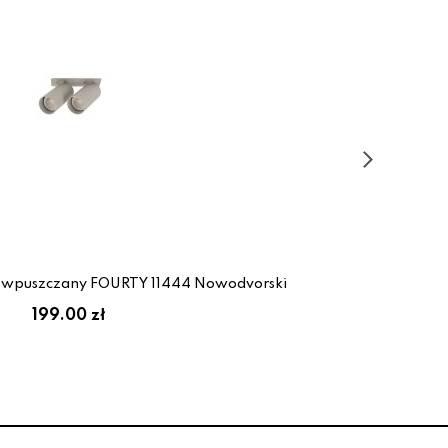
t wpuszczany FOURTY 11444 Nowodvorski
L
199.00 zł