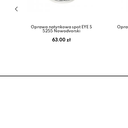
S 1
Oprawa natynkowa spot EYE S
Opra
5255 Nowodvorski
:
63.00 zł