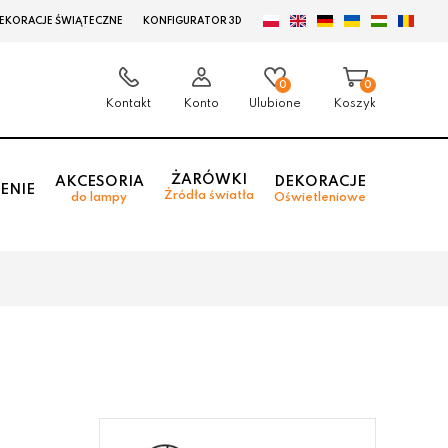
EKORACJE ŚWIĄTECZNE
KONFIGURATOR 3D
0
0
Kontakt
Konto
Ulubione
Koszyk
ŻARÓWKI
AKCESORIA
DEKORACJE
ENIE
Źródła światła
do lampy
Oświetleniowe