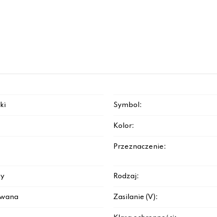
ki
Symbol:
Kolor:
Przeznaczenie:
y
Rodzaj:
rowana
Zasilanie (V):