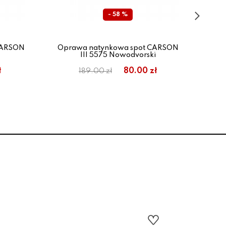
- 58 %
CARSON
Oprawa natynkowa spot CARSON
Opr
III 5575 Nowodvorski
ł
80.00 zł
189.00 zł