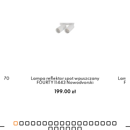
0770
Lampa reflektor spot wpuszczany
Lampa
FOURTY 11443 Nowodvorski
FO
199.00 zł