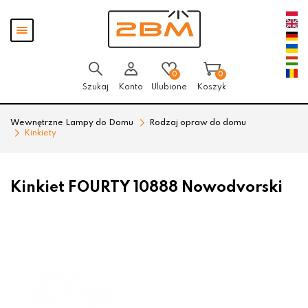
Przejdź
Przejdź
Pokaż
do menu
do
menu
głównego
menu
w
stopce
0
0
Szukaj
Konto
Ulubione
Koszyk
Wewnętrzne Lampy do Domu
Rodzaj opraw do domu
Kinkiety
Kinkiet FOURTY 10888 Nowodvorski