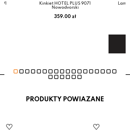
2491
Kinkiet HOTEL PLUS 9071
Lampa
Nowodvorski
359.00 zł
1
Te
PRODUKTY POWIAZANE