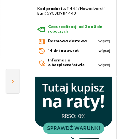
Kod produktu:
11444/Nowodvorski
Ean:
5903139114448
Czas realizacji od 3 do 5 dni
roboczych
Darmowa dostawa
więcej
14 dni na zwrot
więcej
Informacja
o bezpieczeństwie
więcej