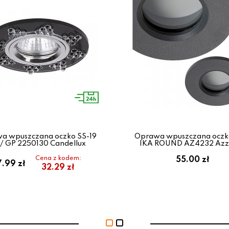
a wpuszczana oczko SS-19
Oprawa wpuszczana oczk
/ GP 2250130 Candellux
IKA ROUND AZ4232 Azz
Cena z kodem:
55.00 zł
7.99 zł
32.29 zł