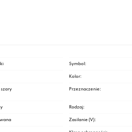
ki
Symbol:
Kolor:
 szary
Przeznaczenie:
y
Rodzaj:
rowana
Zasilanie (V):