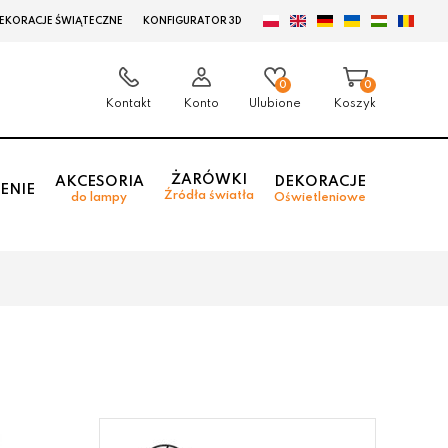
EKORACJE ŚWIĄTECZNE
KONFIGURATOR 3D
0
0
Kontakt
Konto
Ulubione
Koszyk
ŻARÓWKI
AKCESORIA
DEKORACJE
ENIE
Źródła światła
do lampy
Oświetleniowe