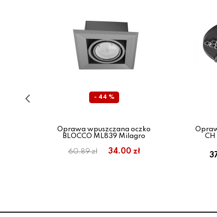
- 44 %
zany
Oprawa wpuszczana oczko
Opraw
i
BLOCCO ML839 Milagro
CH 
34.00 zł
60.89 zł
3