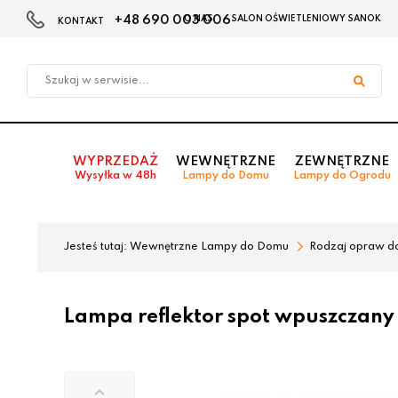
+48 690 003 006
O NAS
SALON OŚWIETLENIOWY SANOK
KONTAKT
Przejdź
Przejdź
do menu
do
głównego
menu
w
stopce
WYPRZEDAŻ
WEWNĘTRZNE
ZEWNĘTRZNE
Wysyłka w 48h
Lampy do Domu
Lampy do Ogrodu
Jesteś tutaj:
Wewnętrzne Lampy do Domu
Rodzaj opraw d
Lampa reflektor spot wpuszczan