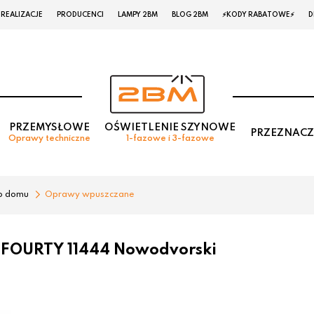
REALIZACJE
PRODUCENCI
LAMPY 2BM
BLOG 2BM
⚡KODY RABATOWE⚡
D
PRZEMYSŁOWE
OŚWIETLENIE SZYNOWE
PRZEZNACZ
Oprawy techniczne
1-fazowe i 3-fazowe
o domu
Oprawy wpuszczane
y FOURTY 11444 Nowodvorski