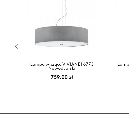
28
Lampa wisząca VIVIANE I 6773
Lampa
Nowodvorski
759.00 zł