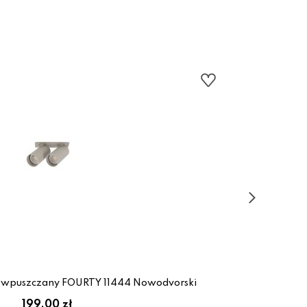
t wpuszczany FOURTY 11444 Nowodvorski
L
199.00 zł