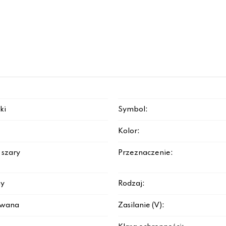
ki
Symbol:
Kolor:
 szary
Przeznaczenie:
y
Rodzaj:
rowana
Zasilanie (V):