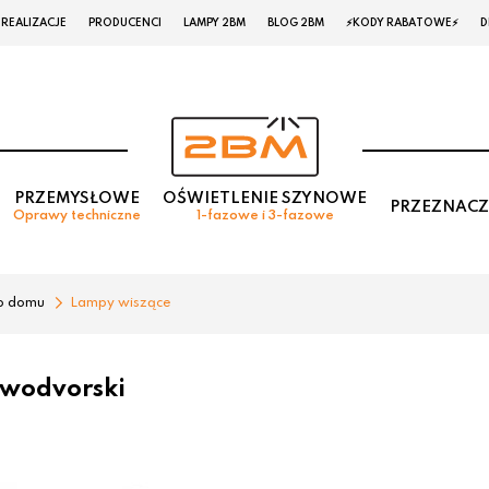
REALIZACJE
PRODUCENCI
LAMPY 2BM
BLOG 2BM
⚡KODY RABATOWE⚡
D
PRZEMYSŁOWE
OŚWIETLENIE SZYNOWE
PRZEZNACZ
Oprawy techniczne
1-fazowe i 3-fazowe
o domu
Lampy wiszące
wodvorski