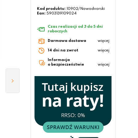
Kod produktu:
10902/Nowodvorski
Ean:
5903139109024
Czas realizacji od 3 do 5 dni
roboczych
Darmowa dostawa
więcej
14 dni na zwrot
więcej
Informacja
o bezpieczeństwie
więcej