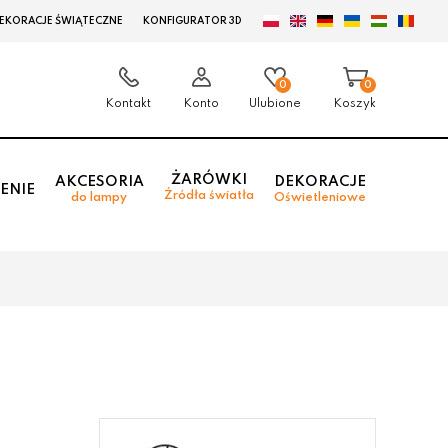
EKORACJE ŚWIĄTECZNE
KONFIGURATOR 3D
0
0
Kontakt
Konto
Ulubione
Koszyk
ŻARÓWKI
AKCESORIA
DEKORACJE
ENIE
Źródła światła
do lampy
Oświetleniowe