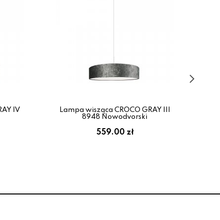
AY IV
Lampa wisząca CROCO GRAY III
La
8948 Nowodvorski
559.00 zł