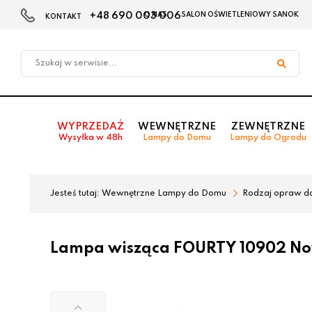
+48 690 003 006
O NAS
SALON OŚWIETLENIOWY SANOK
KONTAKT
Przejdź
Przejdź
do menu
do
głównego
menu
w
stopce
WYPRZEDAŻ
WEWNĘTRZNE
ZEWNĘTRZNE
Wysyłka w 48h
Lampy do Domu
Lampy do Ogrodu
Jesteś tutaj:
Wewnętrzne Lampy do Domu
Rodzaj opraw d
Lampa wisząca FOURTY 10902 No