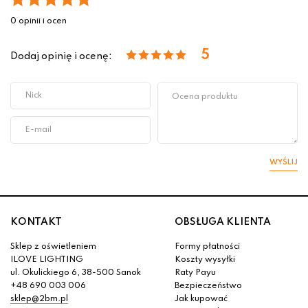
0 opinii i ocen
5
Dodaj opinię i ocenę:
WYŚLIJ
KONTAKT
OBSŁUGA KLIENTA
Sklep z oświetleniem
Formy płatności
ILOVE LIGHTING
Koszty wysyłki
ul. Okulickiego 6, 38-500 Sanok
Raty Payu
+48 690 003 006
Bezpieczeństwo
sklep@2bm.pl
Jak kupować