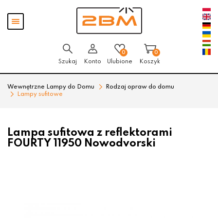
Przejdź
Przejdź
Pokaż
do menu
do
menu
głównego
menu
w
stopce
0
0
Szukaj
Konto
Ulubione
Koszyk
Wewnętrzne Lampy do Domu
Rodzaj opraw do domu
Lampy sufitowe
Lampa sufitowa z reflektorami
FOURTY 11950 Nowodvorski