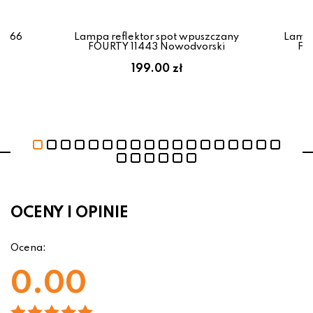
0766
Lampa reflektor spot wpuszczany
Lampa
FOURTY 11443 Nowodvorski
FO
199.00 zł
OCENY I OPINIE
Ocena:
0.00