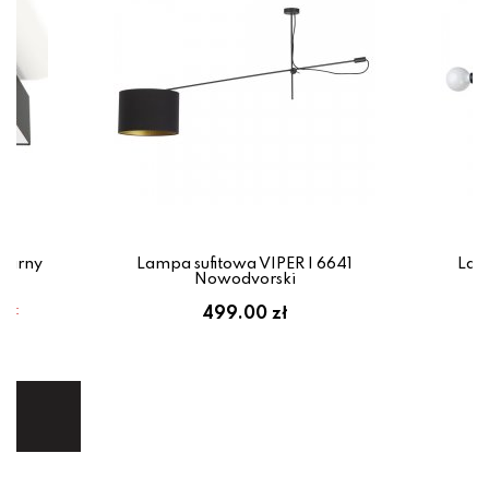
zarny
Lampa sufitowa VIPER I 6641
Lam
Nowodvorski
em:
499.00 zł
ł
ej.
E