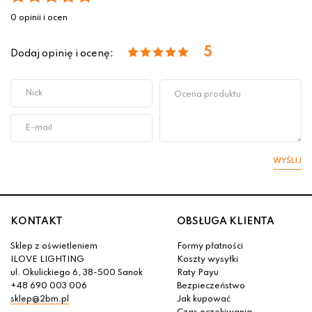
0 opinii i ocen
5
Dodaj opinię i ocenę:
WYŚLIJ
KONTAKT
OBSŁUGA KLIENTA
Sklep z oświetleniem
Formy płatności
ILOVE LIGHTING
Koszty wysyłki
ul. Okulickiego 6, 38-500 Sanok
Raty Payu
+48 690 003 006
Bezpieczeństwo
sklep@2bm.pl
Jak kupować