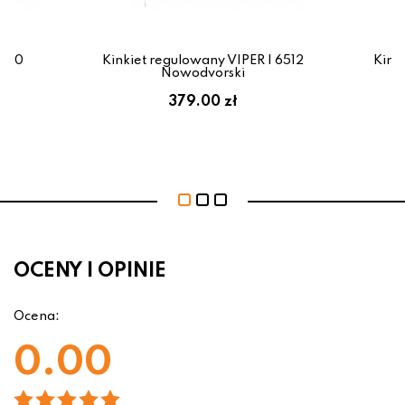
6640
Kinkiet regulowany VIPER I 6512
Kink
Nowodvorski
379.00 zł
OCENY I OPINIE
Ocena:
0.00