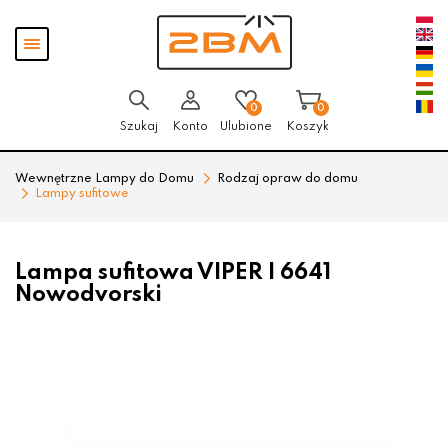
Przejdź
Przejdź
Pokaż
do menu
do
menu
głównego
menu
w
stopce
0
0
Szukaj
Konto
Ulubione
Koszyk
Wewnętrzne Lampy do Domu
Rodzaj opraw do domu
Lampy sufitowe
Lampa sufitowa VIPER I 6641
Nowodvorski