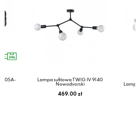
25-05A-
Lampa sufitowa TWIG IV 9140
Nowodvorski
Lampa 
469.00 zł