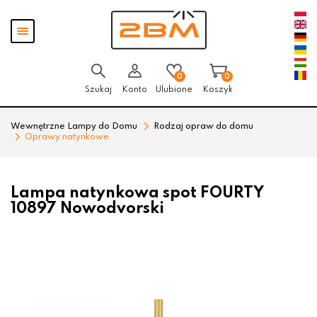
Przejdź
Przejdź
Pokaż
do menu
do
menu
głównego
menu
w
stopce
0
0
Szukaj
Konto
Ulubione
Koszyk
Wewnętrzne Lampy do Domu
Rodzaj opraw do domu
Oprawy natynkowe
Lampa natynkowa spot FOURTY
10897 Nowodvorski