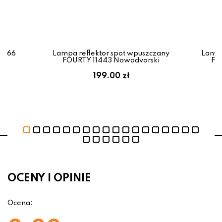
0766
Lampa reflektor spot wpuszczany
Lampa
FOURTY 11443 Nowodvorski
FO
199.00 zł
OCENY I OPINIE
Ocena: