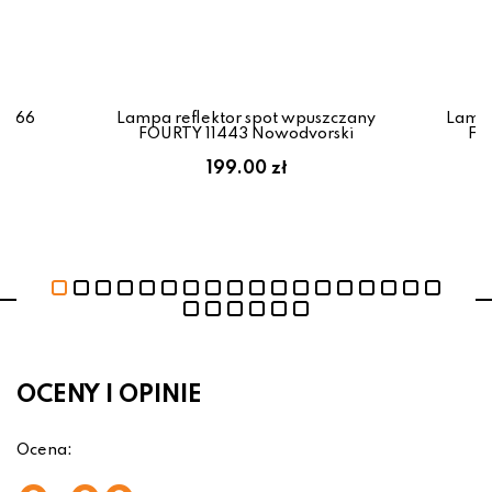
0766
Lampa reflektor spot wpuszczany
Lampa
FOURTY 11443 Nowodvorski
FO
199.00 zł
OCENY I OPINIE
Ocena: