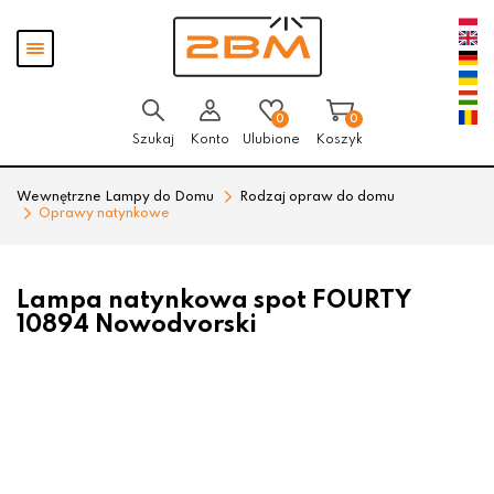
Przejdź
Przejdź
Pokaż
do menu
do
menu
głównego
menu
w
stopce
0
0
Szukaj
Konto
Ulubione
Koszyk
Wewnętrzne Lampy do Domu
Rodzaj opraw do domu
Oprawy natynkowe
Lampa natynkowa spot FOURTY
10894 Nowodvorski