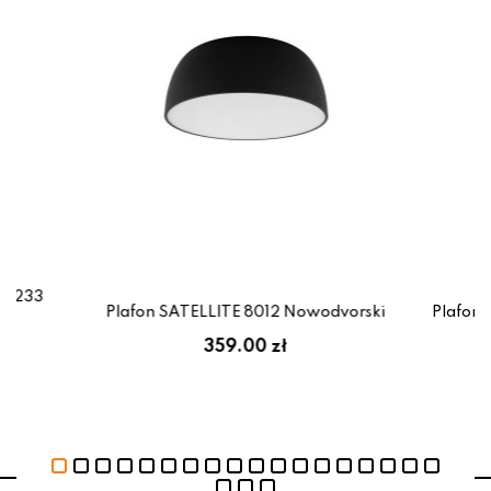
11233
Plafon SATELLITE 8012 Nowodvorski
Plafon 
359.00 zł