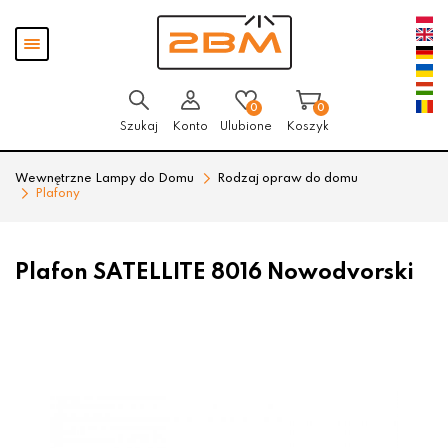
Przejdź
Przejdź
Pokaż
do menu
do
menu
głównego
menu
w
stopce
0
0
Szukaj
Konto
Ulubione
Koszyk
Wewnętrzne Lampy do Domu
Rodzaj opraw do domu
Plafony
Plafon SATELLITE 8016 Nowodvorski