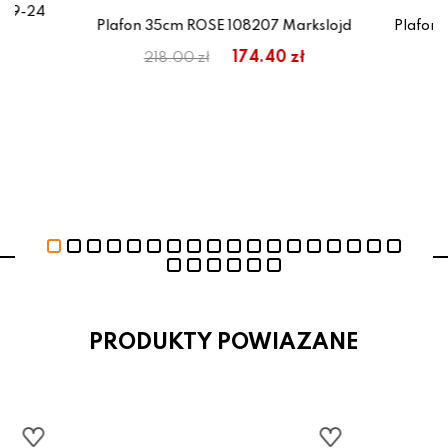
759-24
Plafon 35cm ROSE 108207 Markslojd
Plafon 
ł
174.40 zł
218.00 zł
PRODUKTY POWIAZANE