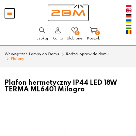
Przejdź
Przejdź
Pokaż
do menu
do
menu
głównego
menu
w
stopce
0
0
Szukaj
Konto
Ulubione
Koszyk
Wewnętrzne Lampy do Domu
Rodzaj opraw do domu
Plafony
Plafon hermetyczny IP44 LED 18W
TERMA ML6401 Milagro