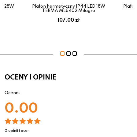
ED 28W
Plafon hermetyczny IP44 LED 18W
Plafo
ro
TERMA ML6402 Milagro
T
107.00 zł
OCENY I OPINIE
Ocena:
0.00
0 opinii i ocen