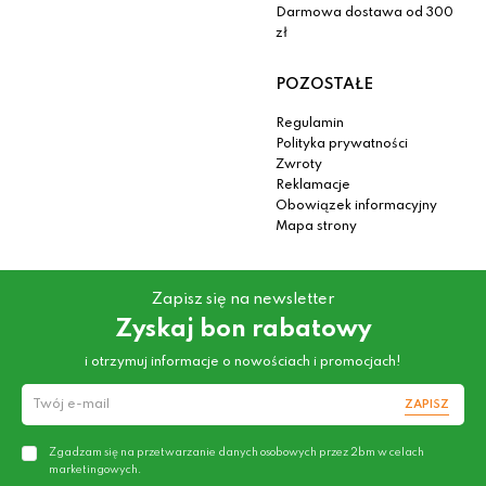
Darmowa dostawa od 300
zł
POZOSTAŁE
Regulamin
Polityka prywatności
Zwroty
Reklamacje
Obowiązek informacyjny
Mapa strony
Zapisz się na newsletter
Zyskaj bon rabatowy
i otrzymuj informacje o nowościach i promocjach!
ZAPISZ
Zgadzam się na przetwarzanie danych osobowych przez 2bm w celach
marketingowych.