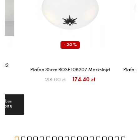
- 20 %
I 22
Plafon 35cm ROSE 108207 Markslojd
Plafon 
174.40 zł
218.00 zł
maj bon
70 258