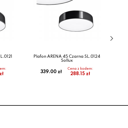
L.0121
Plafon ARENA 45 Czarna SL.0124
Pla
Sollux
dem:
Cena z kodem:
339.00 zł
zł
288.15 zł