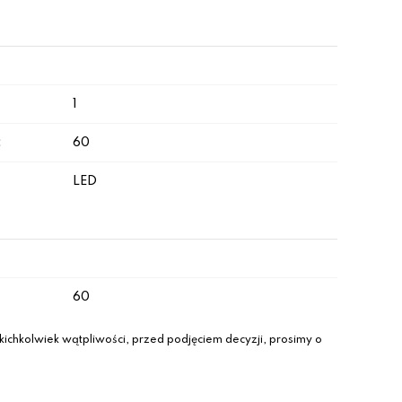
1
:
60
LED
60
ichkolwiek wątpliwości, przed podjęciem decyzji, prosimy o