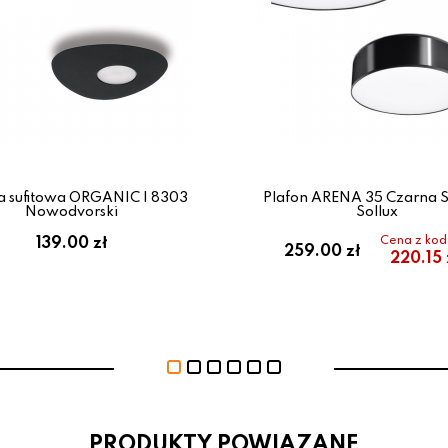
 sufitowa ORGANIC I 8303
Plafon ARENA 35 Czarna S
Nowodvorski
Sollux
Cena z ko
139.00 zł
259.00 zł
220.15 
PRODUKTY POWIAZANE