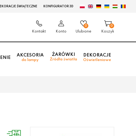
EKORACJE ŚWIĄTECZNE
KONFIGURATOR 3D
0
0
Kontakt
Konto
Ulubione
Koszyk
ŻARÓWKI
AKCESORIA
DEKORACJE
ENIE
Źródła światła
do lampy
Oświetleniowe