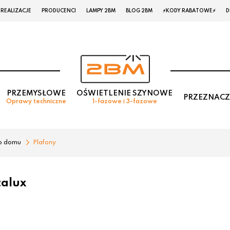
REALIZACJE
PRODUCENCI
LAMPY 2BM
BLOG 2BM
⚡KODY RABATOWE⚡
D
PRZEMYSŁOWE
OŚWIETLENIE SZYNOWE
PRZEZNACZ
Oprawy techniczne
1-fazowe i 3-fazowe
o domu
Plafony
talux