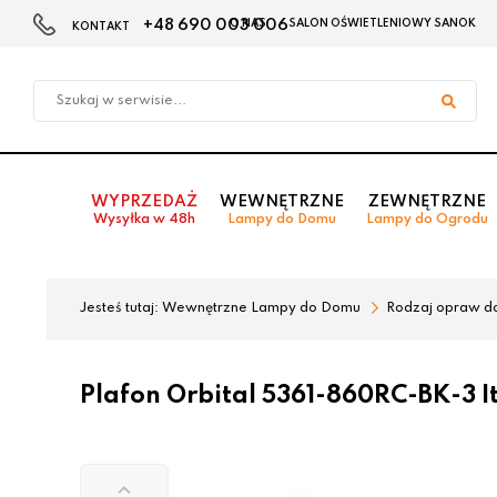
+48 690 003 006
O NAS
SALON OŚWIETLENIOWY SANOK
KONTAKT
Przejdź
Przejdź
do menu
do
głównego
menu
w
stopce
WYPRZEDAŻ
WEWNĘTRZNE
ZEWNĘTRZNE
Wysyłka w 48h
Lampy do Domu
Lampy do Ogrodu
Jesteś tutaj:
Wewnętrzne Lampy do Domu
Rodzaj opraw d
Plafon Orbital 5361-860RC-BK-3 I