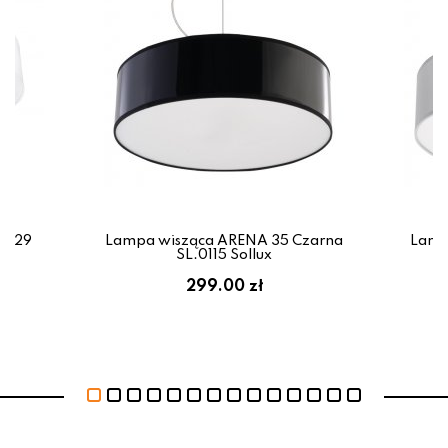
.0129
Lampa wisząca ARENA 35 Czarna
Lamp
SL.0115 Sollux
299.00 zł