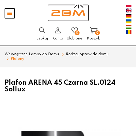
Przejdź
Przejdź
Pokaż
do menu
do
menu
głównego
menu
w
stopce
0
0
Szukaj
Konto
Ulubione
Koszyk
Wewnętrzne Lampy do Domu
Rodzaj opraw do domu
Plafony
Plafon ARENA 45 Czarna SL.0124
Sollux