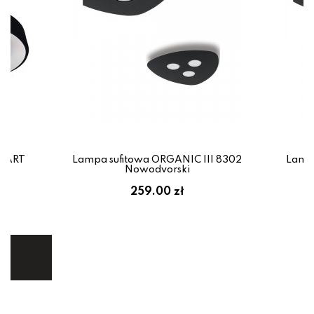
SMART
Lampa sufitowa ORGANIC III 8302
Lampa
Nowodvorski
em:
259.00 zł
ł
ej.
E