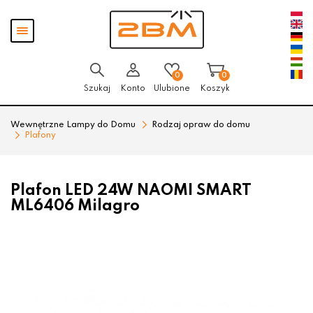
Przejdź
Przejdź
Pokaż
do menu
do
menu
głównego
menu
w
stopce
0
0
Szukaj
Konto
Ulubione
Koszyk
Wewnętrzne Lampy do Domu
Rodzaj opraw do domu
Plafony
Plafon LED 24W NAOMI SMART
ML6406 Milagro