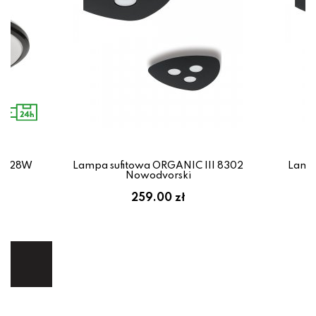
ED 28W
Lampa sufitowa ORGANIC III 8302
Lampa
ro
Nowodvorski
em:
259.00 zł
ł
ej.
E