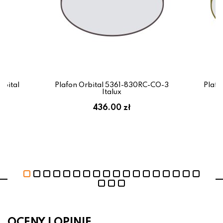
bital
Plafon Orbital 5361-830RC-CO-3
Plafo
x
Italux
436.00 zł
OCENY I OPINIE