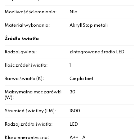
Możliwość ściemniania:
Nie
Materiał wykonania:
Akryl|Stop metali
Źródło światła
Rodzaj gwintu:
zintegrowane źródło LED
Ilość źródeł światła:
1
Barwa światła (K):
Ciepła biel
Maksymalna moc żarówki
30
(W):
Strumień świetlny (LM):
1800
Rodzaj źródła światła:
LED
Klasa energetyczna:
A++ - A