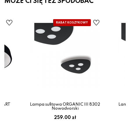
MOŻE CI SIĘ TEŻ SPODOBAĆ
SMART
Lampa sufitowa ORGANIC III 8302
Lampa
Nowodvorski
em:
259.00 zł
ł