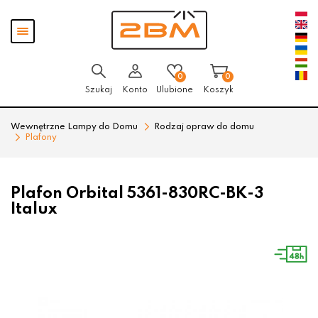
Przejdź
Przejdź
Pokaż
do menu
do
menu
głównego
menu
w
stopce
0
0
Szukaj
Konto
Ulubione
Koszyk
Wewnętrzne Lampy do Domu
Rodzaj opraw do domu
Plafony
Plafon Orbital 5361-830RC-BK-3
Italux