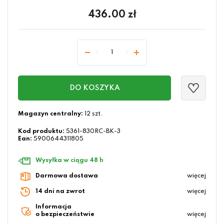
436.00
zł
DO KOSZYKA
Magazyn centralny:
12 szt.
Kod produktu:
5361-830RC-BK-3
Ean:
5900644311805
Wysyłka w ciągu 48 h
Darmowa dostawa
więcej
14 dni na zwrot
więcej
Informacja
o bezpieczeństwie
więcej