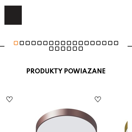
ej.
E
PRODUKTY POWIAZANE