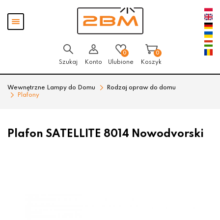
Przejdź
Przejdź
Pokaż
do menu
do
menu
głównego
menu
w
stopce
0
0
Szukaj
Konto
Ulubione
Koszyk
Wewnętrzne Lampy do Domu
Rodzaj opraw do domu
Plafony
Plafon SATELLITE 8014 Nowodvorski