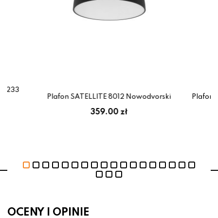
11233
Plafon SATELLITE 8012 Nowodvorski
Plafon 
359.00 zł
OCENY I OPINIE