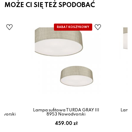
MOŻE CI SIĘ TEŻ SPODOBAĆ
Lampa sufitowa TURDA GRAY III
Lamp
dvorski
8953 Nowodvorski
459.00 zł