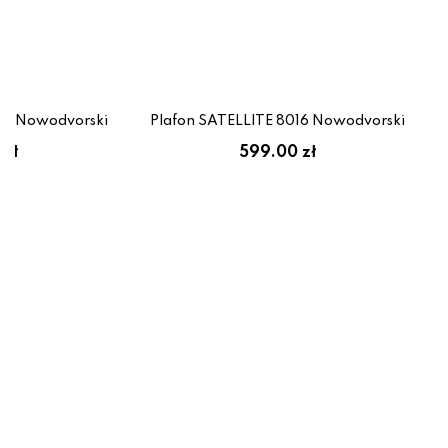
15 Nowodvorski
Plafon SATELLITE 8016 Nowodvorski
 zł
599.00 zł