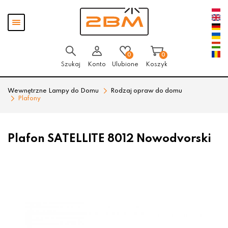
Przejdź
Przejdź
Pokaż
do menu
do
menu
głównego
menu
w
stopce
0
0
Szukaj
Konto
Ulubione
Koszyk
Wewnętrzne Lampy do Domu
Rodzaj opraw do domu
Plafony
Plafon SATELLITE 8012 Nowodvorski