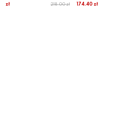
61 zł
174.40 zł
218.00 zł