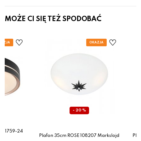
MOŻE CI SIĘ TEŻ SPODOBAĆ
- 20 %
 41759-24
Plafon 35cm ROSE 108207 Markslojd
Pla