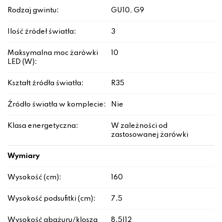
Rodzaj gwintu:
GU10, G9
Ilość źródeł światła:
3
Maksymalna moc żarówki
10
LED (W):
Kształt źródła światła:
R35
Źródło światła w komplecie:
Nie
Klasa energetyczna:
W zależności od
zastosowanej żarówki
Wymiary
Wysokość (cm):
160
Wysokość podsufitki (cm):
7.5
Wysokość abażuru/klosza
8.5|12