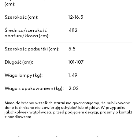
(cm):
Szerokość (cm):
12-16.5
Średnica/szerokość
4|12
abażuru/klosza (cm):
Szerokość podsufitki (cm):
5.5
Długość (cm):
101-107
Waga lampy (kg):
1.49
Waga z opakowaniem (kg):
2.02
Mimo dołożenia wszelkich starań nie gwarantujemy, że publikowane
dane techniczne nie zawierają uchybień lub błędów. W przypadku
jakichkolwiek wątpliwości, przed podjęciem decyzji, prosimy o kontakt
z handlowcem.