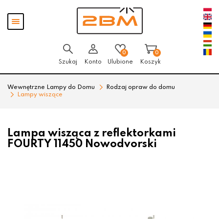
Przejdź
Przejdź
Pokaż
do menu
do
menu
głównego
menu
w
stopce
0
0
Szukaj
Konto
Ulubione
Koszyk
Wewnętrzne Lampy do Domu
Rodzaj opraw do domu
Lampy wiszące
Lampa wisząca z reflektorkami
FOURTY 11450 Nowodvorski