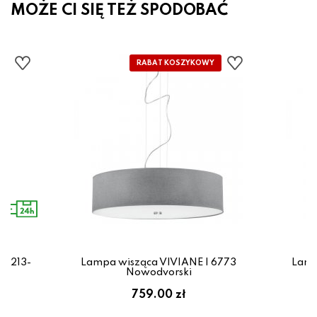
MOŻE CI SIĘ TEŻ SPODOBAĆ
44213-
Lampa wisząca VIVIANE I 6773
Lamp
Nowodvorski
ł
759.00 zł