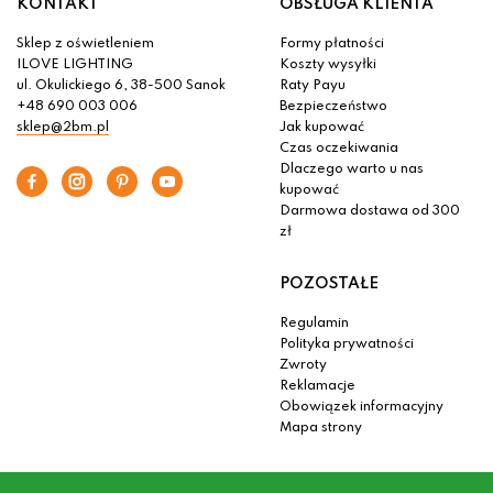
KONTAKT
OBSŁUGA KLIENTA
Sklep z oświetleniem
Formy płatności
ILOVE LIGHTING
Koszty wysyłki
ul. Okulickiego 6, 38-500 Sanok
Raty Payu
+48 690 003 006
Bezpieczeństwo
sklep@2bm.pl
Jak kupować
Czas oczekiwania
Dlaczego warto u nas
kupować
Darmowa dostawa od 300
zł
POZOSTAŁE
Regulamin
Polityka prywatności
Zwroty
Reklamacje
Obowiązek informacyjny
Mapa strony