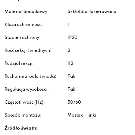
Materiał dodatkowy:
Szkło|Stal lakierowana
Klasa ochronności:
I
Stopień ochrony:
IP20
Ilość sekcji świetlnych:
2
Podział sekcji:
1|2
Ruchome źródło światła:
Tak
Regulacja wysokości:
Tak
Częstotliwość (Hz):
50/60
Sposób montażu:
Mostek + linki
Źródło światła