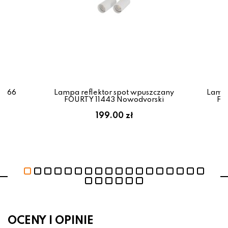
0766
Lampa reflektor spot wpuszczany
Lampa
FOURTY 11443 Nowodvorski
FO
199.00 zł
OCENY I OPINIE