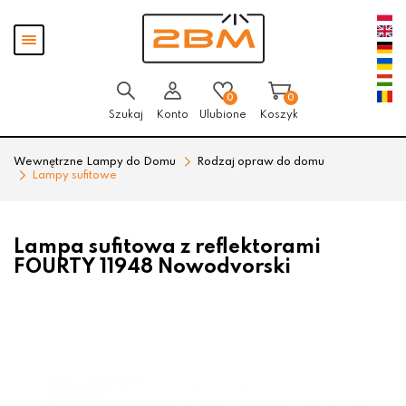
Przejdź
Przejdź
Pokaż
do menu
do
menu
głównego
menu
w
stopce
0
0
Szukaj
Konto
Ulubione
Koszyk
Wewnętrzne Lampy do Domu
Rodzaj opraw do domu
Lampy sufitowe
Lampa sufitowa z reflektorami
FOURTY 11948 Nowodvorski