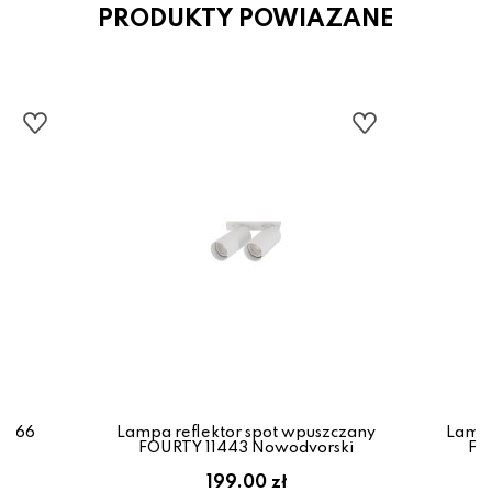
PRODUKTY POWIAZANE
0766
Lampa reflektor spot wpuszczany
Lampa
FOURTY 11443 Nowodvorski
FO
199.00 zł