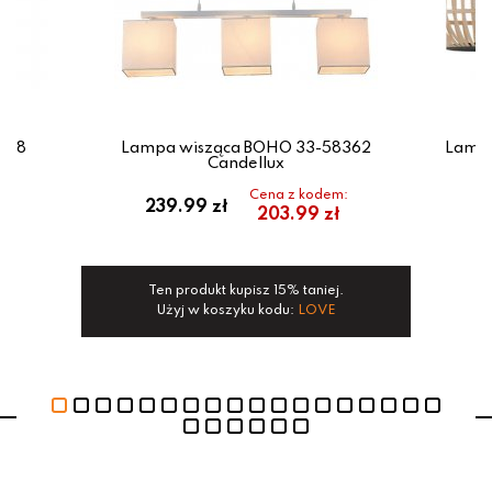
928
Lampa wisząca BOHO 33-58362
Lampa
Candellux
Cena z kodem:
239.99 zł
203.99 zł
Ten produkt kupisz 15% taniej.
Użyj w koszyku kodu:
LOVE