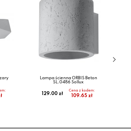
zary
Lampa ścienna ORBIS Beton
L
SL.0486 Sollux
em:
Cena z kodem:
129.00 zł
ł
109.65 zł