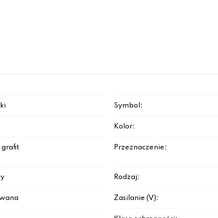
ki
Symbol:
Kolor:
grafit
Przeznaczenie:
y
Rodzaj:
rowana
Zasilanie (V):