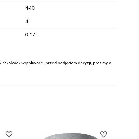
4-10
4
0.27
ichkolwiek wątpliwości, przed podjęciem decyzji, prosimy o