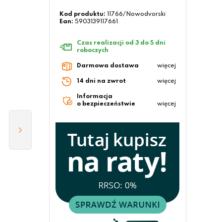
Kod produktu:
11766/Nowodvorski
Ean:
5903139117661
Czas realizacji od 3 do 5 dni
roboczych
Darmowa dostawa
więcej
14 dni na zwrot
więcej
Informacja
o bezpieczeństwie
więcej