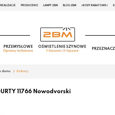
REALIZACJE
PRODUCENCI
LAMPY 2BM
BLOG 2BM
⚡KODY RABATOWE⚡
D
PRZEMYSŁOWE
OŚWIETLENIE SZYNOWE
PRZEZNACZ
Oprawy techniczne
1-fazowe i 3-fazowe
o domu
Kinkiety
OURTY 11766 Nowodvorski