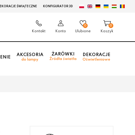
EKORACJE ŚWIĄTECZNE
KONFIGURATOR 3D
0
0
Kontakt
Konto
Ulubione
Koszyk
ŻARÓWKI
AKCESORIA
DEKORACJE
ENIE
Źródła światła
do lampy
Oświetleniowe