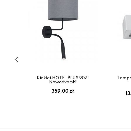
91
Kinkiet HOTEL PLUS 9071
Lampa
Nowodvorski
359.00 zł
13