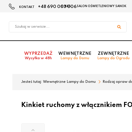
+48 690 003 006
O NAS
SALON OŚWIETLENIOWY SANOK
KONTAKT
Przejdź
Przejdź
do menu
do
głównego
menu
w
stopce
WYPRZEDAŻ
WEWNĘTRZNE
ZEWNĘTRZNE
Wysyłka w 48h
Lampy do Domu
Lampy do Ogrodu
Jesteś tutaj:
Wewnętrzne Lampy do Domu
Rodzaj opraw d
Kinkiet ruchomy z włącznikiem F