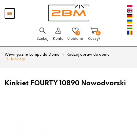
Przejdź
Przejdź
Pokaż
do menu
do
menu
głównego
menu
w
stopce
0
0
Szukaj
Konto
Ulubione
Koszyk
Wewnętrzne Lampy do Domu
Rodzaj opraw do domu
Kinkiety
Kinkiet FOURTY 10890 Nowodvorski