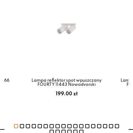
0766
Lampa reflektor spot wpuszczany
Lampa
FOURTY 11443 Nowodvorski
FO
199.00 zł