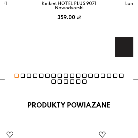
2491
Kinkiet HOTEL PLUS 9071
Lampa
Nowodvorski
359.00 zł
1
Te
PRODUKTY POWIAZANE