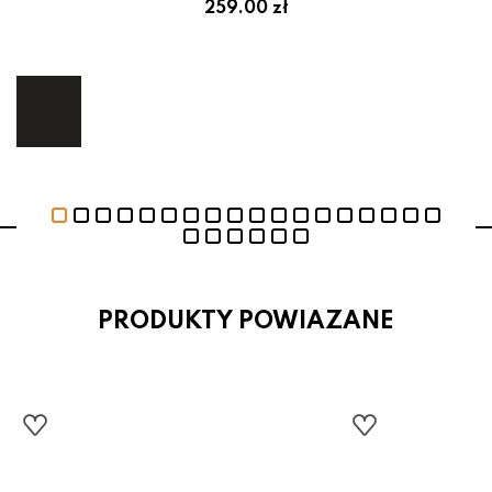
em:
259.00 zł
ł
ej.
E
PRODUKTY POWIAZANE