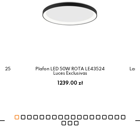
43525
Plafon LED 50W ROTA LE43524
Lamp
Luces Exclusivas
L
1239.00 zł