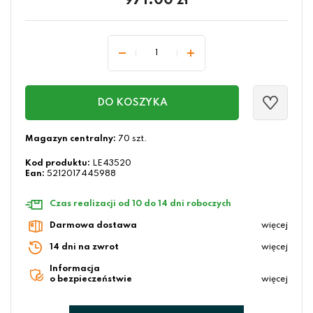
971.00
zł
DO KOSZYKA
Magazyn centralny:
70 szt.
Kod produktu:
LE43520
Ean:
5212017445988
Czas realizacji od 10 do 14 dni roboczych
Darmowa dostawa
więcej
14 dni na zwrot
więcej
Informacja
o bezpieczeństwie
więcej