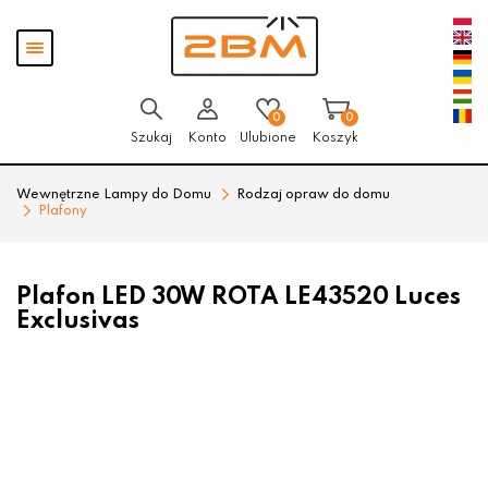
Przejdź
Przejdź
Pokaż
do menu
do
menu
głównego
menu
w
stopce
0
0
Szukaj
Konto
Ulubione
Koszyk
Wewnętrzne Lampy do Domu
Rodzaj opraw do domu
Plafony
Plafon LED 30W ROTA LE43520 Luces
Exclusivas