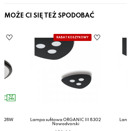
MOŻE CI SIĘ TEŻ SPODOBAĆ
ED 28W
Lampa sufitowa ORGANIC III 8302
Lampa
ro
Nowodvorski