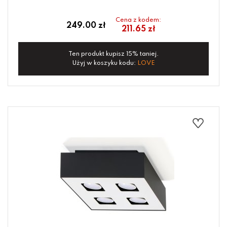
Cena z kodem:
249.00 zł
211.65 zł
Ten produkt kupisz 15% taniej.
Użyj w koszyku kodu:
LOVE