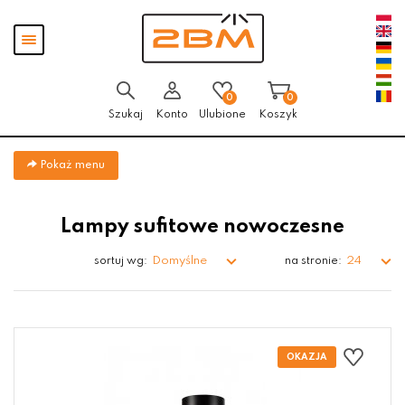
Przejdź
Przejdź do
Przejdź
Pokaż
do menu
aktualności
do
menu
głównego
menu
w
stopce
0
0
Szukaj
Konto
Ulubione
Koszyk
Pokaż menu
Lampy sufitowe nowoczesne
Domyślne
24
sortuj wg:
na stronie: