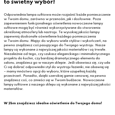
to świetny wybór!
Odpowiednia lampa sufitowa może rozjaśnić każde pomieszczenie
w Twoim domu, zarówno w przenośni, jak i dosłownie. Poza
zapewnieniem funkcjonalnego oświetlenia nowoczesne lampy
sufitowe mogą być również wykorzystywane do stworzenia
określonej atmosfery lub nastroju. Te wysokiej jakości lampy
zapewnią doskonałe oświetlenie każdego pomieszczenia
w Twoim domu. Mając do wyboru wiele stylów i wykończeń, na
pewno znajdziesz coś pasującego do Twojego wystroju. Nasze
lampy są wykonane z najwyższej jakości materiałów i są trwałe.
Niezależnie od tego, czy szukasz eleganckiego i minimalistycznego
projektu do kuchni, czy bardziej dramatycznego elementu do
salonu, znajdziesz go w naszym sklepie. Jeśli obawiasz się, czy uda
Ci się dobrać odpowiedni styl do wystroju łazienki, nie obawiaj się
– mamy mnóstwo opcji do wyboru, które uzupełnią każdą
przestrzeń. Ponadto, dzięki szerokiej gamie cenowej, na pewno
znajdziesz coś, co zmieści się w Twoim budżecie. Nowoczesne
lampy sufitowe z naszego sklepu są wykonane z najwyższej jakości
materiałów.
W 2bm znajdziesz idealne oświetlenie do Twojego domu!