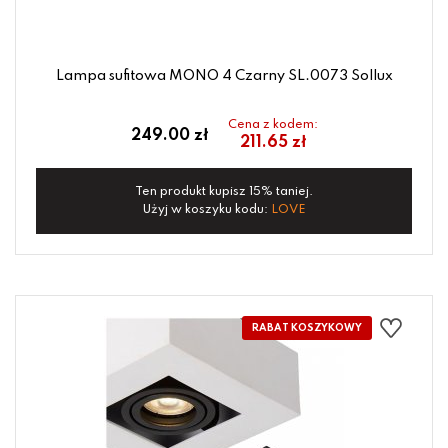
Lampa sufitowa MONO 4 Czarny SL.0073 Sollux
Cena z kodem:
249.00 zł
211.65 zł
Ten produkt kupisz 15% taniej.
Użyj w koszyku kodu:
LOVE