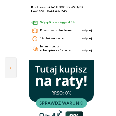
Kod produktu:
IT8001S2-WH/BK
Ean:
5900644437949
Wysyłka w ciągu 48 h
Darmowa dostawa
więcej
14 dni na zwrot
więcej
Informacja
o bezpieczeństwie
więcej