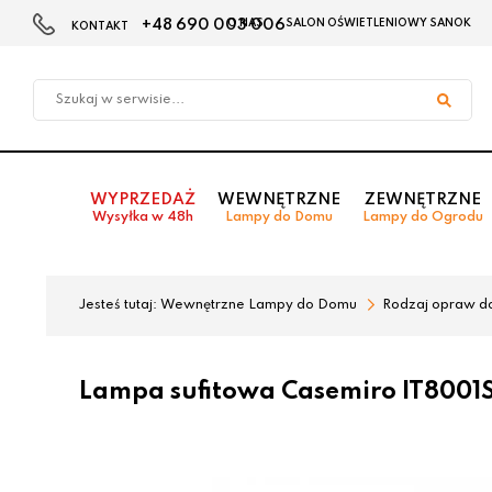
+48 690 003 006
O NAS
SALON OŚWIETLENIOWY SANOK
KONTAKT
Przejdź
Przejdź
do menu
do
głównego
menu
w
stopce
WYPRZEDAŻ
WEWNĘTRZNE
ZEWNĘTRZNE
Wysyłka w 48h
Lampy do Domu
Lampy do Ogrodu
Jesteś tutaj:
Wewnętrzne Lampy do Domu
Rodzaj opraw d
Lampa sufitowa Casemiro IT8001