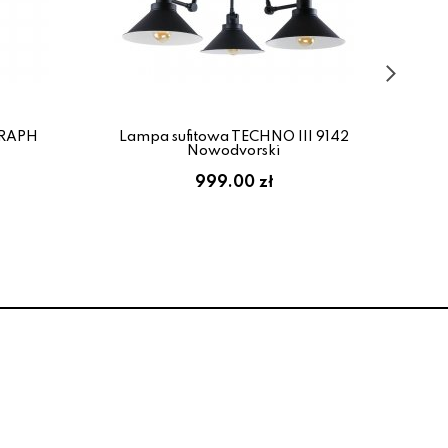
GRAPH
Lampa sufitowa TECHNO III 9142
La
Nowodvorski
999.00 zł