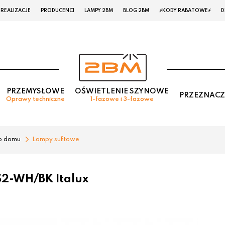
REALIZACJE
PRODUCENCI
LAMPY 2BM
BLOG 2BM
⚡KODY RABATOWE⚡
D
PRZEMYSŁOWE
OŚWIETLENIE SZYNOWE
PRZEZNACZ
Oprawy techniczne
1-fazowe i 3-fazowe
o domu
Lampy sufitowe
S2-WH/BK Italux