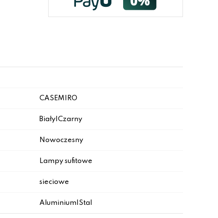
CASEMIRO
Biały|Czarny
Nowoczesny
Lampy sufitowe
sieciowe
Aluminium|Stal