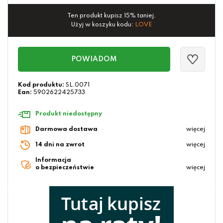
Ten produkt kupisz 15% taniej.
Użyj w koszyku kodu:
LOVE
POWIADOM
Kod produktu:
SL.0071
Ean:
5902622425733
Produkt niedostępny
Darmowa dostawa
więcej
14 dni na zwrot
więcej
Informacja
o bezpieczeństwie
więcej