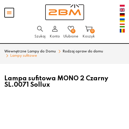
Przejdź
Przejdź
Pokaż
do menu
do
menu
głównego
menu
w
stopce
0
0
Szukaj
Konto
Ulubione
Koszyk
Wewnętrzne Lampy do Domu
Rodzaj opraw do domu
Lampy sufitowe
Lampa sufitowa MONO 2 Czarny
SL.0071 Sollux