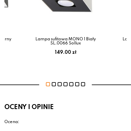
zarny
Lampa sufitowa MONO 1 Biały
Lam
SL.0066 Sollux
149.00 zł
OCENY I OPINIE
Ocena: