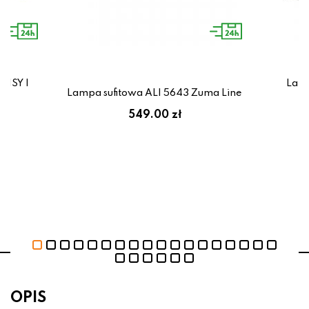
ANSY I
Lamp
Lampa sufitowa ALI 5643 Zuma Line
ł
549.00 zł
OPIS