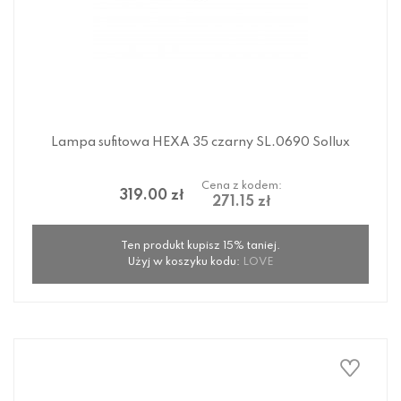
Lampa sufitowa HEXA 35 czarny SL.0690 Sollux
Cena z kodem:
319.00 zł
271.15 zł
Ten produkt kupisz 15% taniej.
Użyj w koszyku kodu:
LOVE