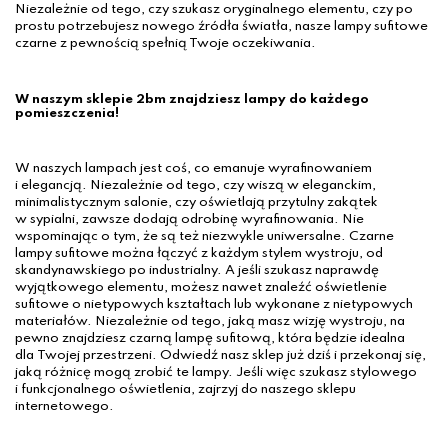
Niezależnie od tego, czy szukasz oryginalnego elementu, czy po
prostu potrzebujesz nowego źródła światła, nasze lampy sufitowe
czarne z pewnością spełnią Twoje oczekiwania.
W naszym sklepie 2bm znajdziesz lampy do każdego
pomieszczenia!
W naszych lampach jest coś, co emanuje wyrafinowaniem
i elegancją. Niezależnie od tego, czy wiszą w eleganckim,
minimalistycznym salonie, czy oświetlają przytulny zakątek
w sypialni, zawsze dodają odrobinę wyrafinowania. Nie
wspominając o tym, że są też niezwykle uniwersalne. Czarne
lampy sufitowe można łączyć z każdym stylem wystroju, od
skandynawskiego po industrialny. A jeśli szukasz naprawdę
wyjątkowego elementu, możesz nawet znaleźć oświetlenie
sufitowe o nietypowych kształtach lub wykonane z nietypowych
materiałów. Niezależnie od tego, jaką masz wizję wystroju, na
pewno znajdziesz czarną lampę sufitową, która będzie idealna
dla Twojej przestrzeni. Odwiedź nasz sklep już dziś i przekonaj się,
jaką różnicę mogą zrobić te lampy. Jeśli więc szukasz stylowego
i funkcjonalnego oświetlenia, zajrzyj do naszego sklepu
internetowego.