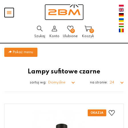
Przejdź
Przejdź do
Przejdź
Pokaż
do menu
aktualności
do
menu
głównego
menu
w
stopce
0
0
Szukaj
Konto
Ulubione
Koszyk
Pokaż menu
Lampy sufitowe czarne
Domyślne
24
sortuj wg:
na stronie: