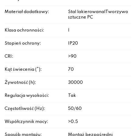
Materiał dodatkowy:
Stal lakierowana|Tworzywo
sztuczne PC
Klasa ochronności:
I
Stopień ochrony:
IP20
CRI:
>90
Kąt świecenia (°):
70
Żywotność (h):
30000
Regulacja wysokości:
Tak
Częstotliwość (Hz):
50/60
Współczynnik mocy:
>0.5
Sposób montażu:
Montaż bezpośredni