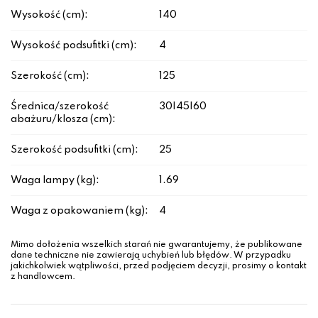
Wysokość (cm):
140
Wysokość podsufitki (cm):
4
Szerokość (cm):
125
Średnica/szerokość
30|45|60
abażuru/klosza (cm):
Szerokość podsufitki (cm):
25
Waga lampy (kg):
1.69
Waga z opakowaniem (kg):
4
Mimo dołożenia wszelkich starań nie gwarantujemy, że publikowane
dane techniczne nie zawierają uchybień lub błędów. W przypadku
jakichkolwiek wątpliwości, przed podjęciem decyzji, prosimy o kontakt
z handlowcem.