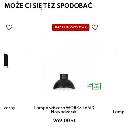
MOŻE CI SIĘ TEŻ SPODOBAĆ
 czarny
Lampa wisząca WORKS I 6613
Nowodvorski
Lampa 
269.00 zł