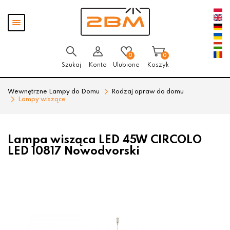
Przejdź
Przejdź
Pokaż
do menu
do
menu
głównego
menu
w
stopce
0
0
Szukaj
Konto
Ulubione
Koszyk
Wewnętrzne Lampy do Domu
Rodzaj opraw do domu
Lampy wiszące
Lampa wisząca LED 45W CIRCOLO
LED 10817 Nowodvorski