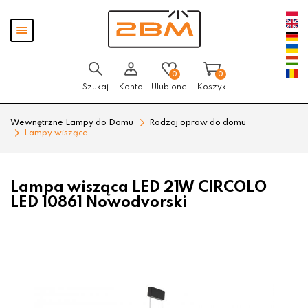
Przejdź
Przejdź
Pokaż
do menu
do
menu
głównego
menu
w
stopce
0
0
Szukaj
Konto
Ulubione
Koszyk
Wewnętrzne Lampy do Domu
Rodzaj opraw do domu
Lampy wiszące
Lampa wisząca LED 21W CIRCOLO
LED 10861 Nowodvorski