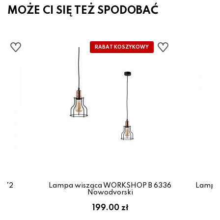
MOŻE CI SIĘ TEŻ SPODOBAĆ
8672
Lampa wisząca WORKSHOP B 6336
Lampa
Nowodvorski
199.00 zł