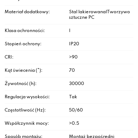
Materiał dodatkowy:
Stal lakierowana|Tworzywo
sztuczne PC
Klasa ochronności:
I
Stopień ochrony:
IP20
CRI:
>90
Kąt świecenia (°):
70
Żywotność (h):
30000
Regulacja wysokości:
Tak
Częstotliwość (Hz):
50/60
Współczynnik mocy:
>0.5
Sposób montażu:
Montaż bezpośredni