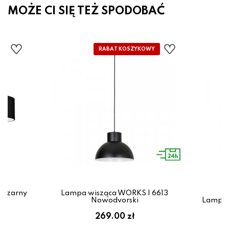
MOŻE CI SIĘ TEŻ SPODOBAĆ
 czarny
Lampa wisząca WORKS I 6613
Nowodvorski
Lampa 
269.00 zł