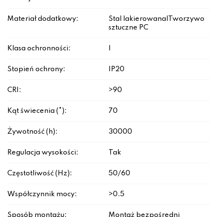
Materiał dodatkowy:
Stal lakierowana|Tworzywo
sztuczne PC
Klasa ochronności:
I
Stopień ochrony:
IP20
CRI:
>90
Kąt świecenia (°):
70
Żywotność (h):
30000
Regulacja wysokości:
Tak
Częstotliwość (Hz):
50/60
Współczynnik mocy:
>0.5
Sposób montażu:
Montaż bezpośredni