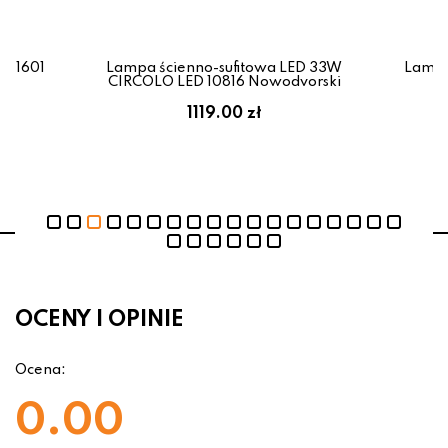
 11601
Lampa ścienno-sufitowa LED 33W
Lampa
CIRCOLO LED 10816 Nowodvorski
1119.00 zł
OCENY I OPINIE
Ocena:
0.00