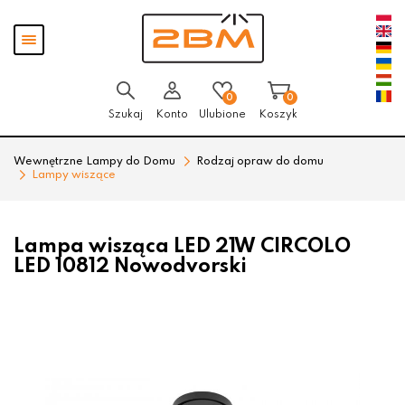
Przejdź
Przejdź
Pokaż
do menu
do
menu
głównego
menu
w
stopce
0
0
Szukaj
Konto
Ulubione
Koszyk
Wewnętrzne Lampy do Domu
Rodzaj opraw do domu
Lampy wiszące
Lampa wisząca LED 21W CIRCOLO
LED 10812 Nowodvorski