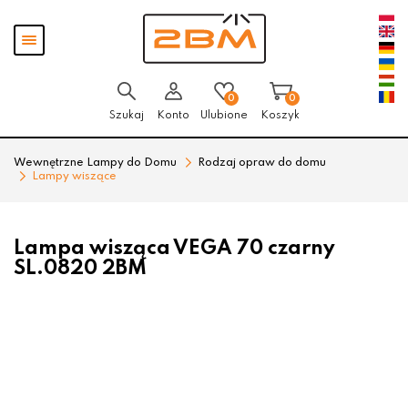
Przejdź
Przejdź
Pokaż
do menu
do
menu
głównego
menu
w
stopce
0
0
Szukaj
Konto
Ulubione
Koszyk
Wewnętrzne Lampy do Domu
Rodzaj opraw do domu
Lampy wiszące
Lampa wisząca VEGA 70 czarny
SL.0820 2BM