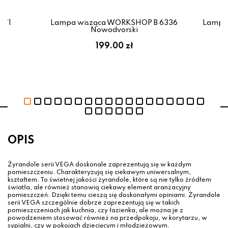
671
Lampa wisząca WORKSHOP B 6336
Lampa
Nowodvorski
199.00 zł
OPIS
Żyrandole serii VEGA doskonale zaprezentują się w każdym
pomieszczeniu. Charakteryzują się ciekawym uniwersalnym,
kształtem. To świetnej jakości żyrandole, które są nie tylko źródłem
światła, ale również stanowią ciekawy element aranżacyjny
pomieszczeń. Dzięki temu cieszą się doskonałymi opiniami. Żyrandole
serii VEGA szczególnie dobrze zaprezentują się w takich
pomieszczeniach jak kuchnia, czy łazienka, ale można je z
powodzeniem stosować również na przedpokoju, w korytarzu, w
sypialni, czy w pokojach dziecięcym i młodzieżowym.