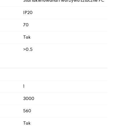
Stal lakierowana|Tworzywo sztuczne PC
IP20
70
Tak
>0.5
1
3000
560
Tak