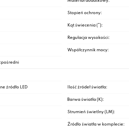
Materiał dodatkowy:
Stopień ochrony:
Kąt świecenia (°):
Regulacja wysokości:
Współczynnik mocy:
zpośredni
ne źródło LED
Ilość źródeł światła:
Barwa światła (K):
Strumień świetlny (LM):
Źródło światła w komplecie: