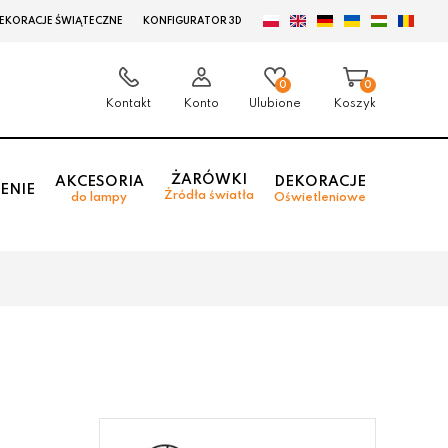
EKORACJE ŚWIĄTECZNE
KONFIGURATOR 3D
0
0
Kontakt
Konto
Ulubione
Koszyk
ŻARÓWKI
AKCESORIA
DEKORACJE
ENIE
Źródła światła
do lampy
Oświetleniowe