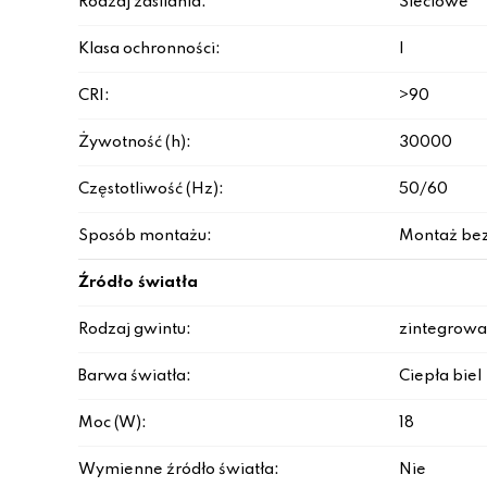
Rodzaj zasilania:
Sieciowe
Klasa ochronności:
I
CRI:
>90
Żywotność (h):
30000
Częstotliwość (Hz):
50/60
Sposób montażu:
Montaż be
Źródło światła
Rodzaj gwintu:
zintegrowa
Barwa światła:
Ciepła biel
Moc (W):
18
Wymienne źródło światła:
Nie