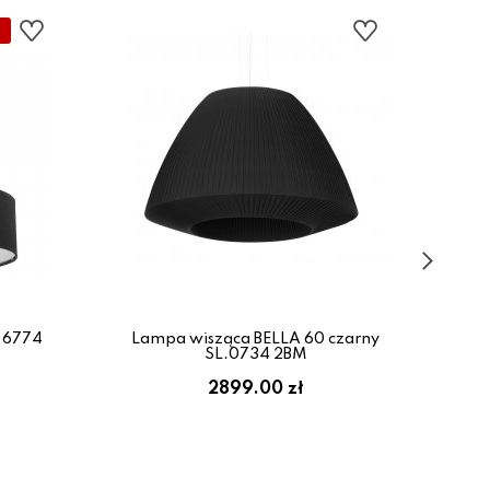
 6774
Lampa wisząca BELLA 60 czarny
La
SL.0734 2BM
2899.00 zł