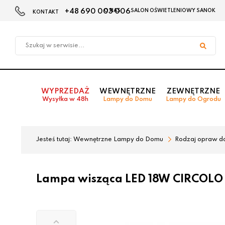
+48 690 003 006
O NAS
SALON OŚWIETLENIOWY SANOK
KONTAKT
Przejdź
Przejdź
do menu
do
głównego
menu
w
stopce
WYPRZEDAŻ
WEWNĘTRZNE
ZEWNĘTRZNE
Wysyłka w 48h
Lampy do Domu
Lampy do Ogrodu
Jesteś tutaj:
Wewnętrzne Lampy do Domu
Rodzaj opraw d
Lampa wisząca LED 18W CIRCOLO 