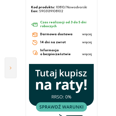
Kod produktu:
10810/Nowodvorski
Ean:
5903139108102
Czas realizacji od 3 do 5 dni
roboczych
Darmowa dostawa
więcej
14 dni na zwrot
więcej
Informacja
o bezpieczeństwie
więcej