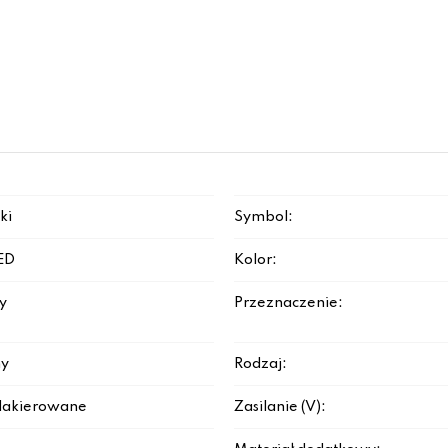
ki
Symbol:
ED
Kolor:
y
Przeznaczenie:
y
Rodzaj:
lakierowane
Zasilanie (V):