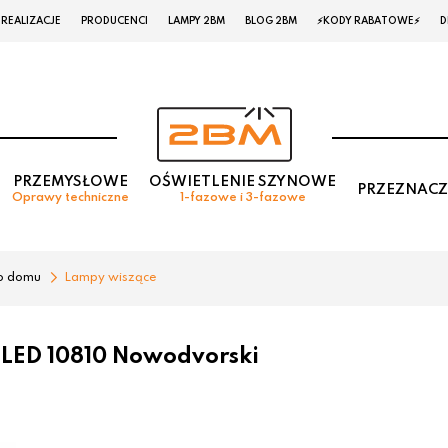
REALIZACJE
PRODUCENCI
LAMPY 2BM
BLOG 2BM
⚡KODY RABATOWE⚡
D
PRZEMYSŁOWE
OŚWIETLENIE SZYNOWE
PRZEZNACZ
Oprawy techniczne
1-fazowe i 3-fazowe
o domu
Lampy wiszące
LED 10810 Nowodvorski