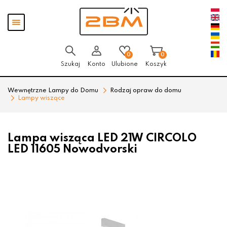
Przejdź
Przejdź
Pokaż
do menu
do
menu
głównego
menu
w
stopce
0
0
Szukaj
Konto
Ulubione
Koszyk
Wewnętrzne Lampy do Domu
Rodzaj opraw do domu
Lampy wiszące
Lampa wisząca LED 21W CIRCOLO
LED 11605 Nowodvorski