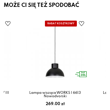
MOŻE CI SIĘ TEŻ SPODOBAĆ
Y III
Lampa wisząca WORKS I 6613
Lam
Nowodvorski
269.00 zł