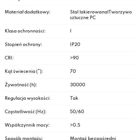
Materiał dodatkowy:
Stal lakierowana|Tworzywo
sztuczne PC
Klasa ochronności:
I
Stopień ochrony:
IP20
CRI:
>90
Kąt świecenia (°):
70
Żywotność (h):
30000
Regulacja wysokości:
Tak
Częstotliwość (Hz):
50/60
Współczynnik mocy:
>0.5
Sposób montażu:
Montaż bezpośredni