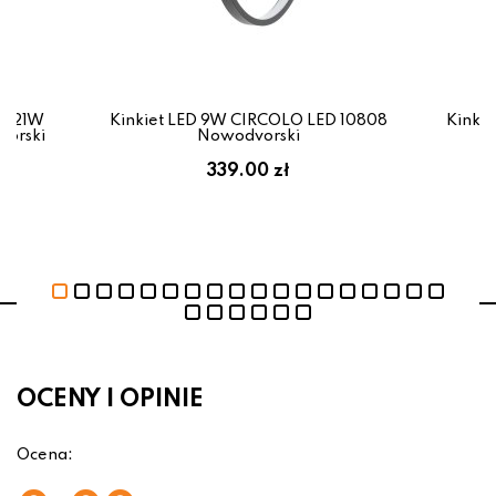
ED 21W
Kinkiet LED 9W CIRCOLO LED 10808
Kinki
vorski
Nowodvorski
339.00 zł
OCENY I OPINIE
Ocena: