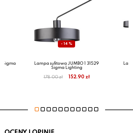
- 14 %
9 Sigma
Lampa sufitowa JUMBO 1 31529
Lamp
Sigma Lighting
ł
152.90 zł
178.00 zł
OCENY I OPINIE