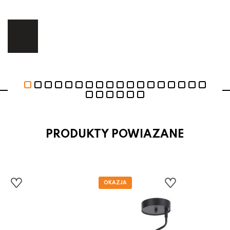
ej.
E
PRODUKTY POWIAZANE