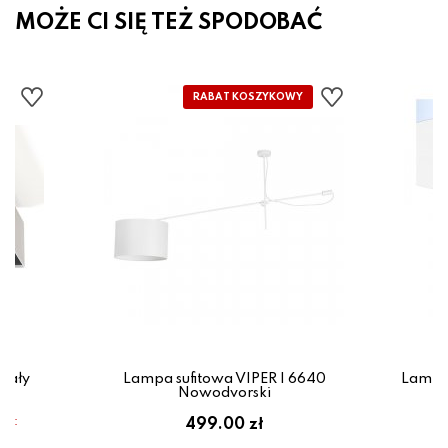
MOŻE CI SIĘ TEŻ SPODOBAĆ
iały
Lampa sufitowa VIPER I 6640
Lampa
Nowodvorski
em:
499.00 zł
ł