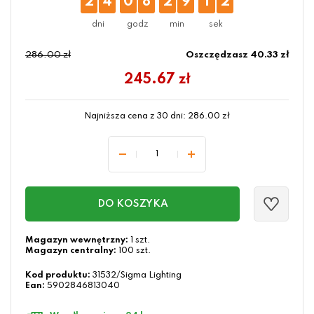
2
4
0
8
2
9
1
1
286.00 zł
Oszczędzasz 40.33 zł
245.67
zł
Najniższa cena z 30 dni:
286.00
zł
DO KOSZYKA
Magazyn wewnętrzny:
1 szt.
Magazyn centralny:
100 szt.
Kod produktu:
31532/Sigma Lighting
Ean:
5902846813040