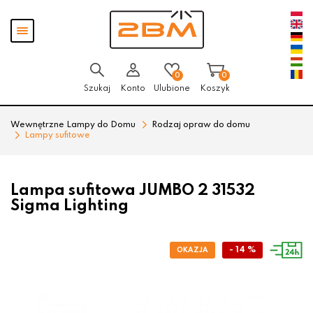
Przejdź
Przejdź
Pokaż
do menu
do
menu
głównego
menu
w
stopce
0
0
Szukaj
Konto
Ulubione
Koszyk
Wewnętrzne Lampy do Domu
Rodzaj opraw do domu
Lampy sufitowe
Lampa sufitowa JUMBO 2 31532
Sigma Lighting
- 14 %