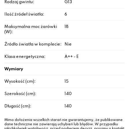
Rodzaj gwintu:
G13
Ilość źródeł światła:
6
Maksymalna moc żarówki
18
(W):
Źródło światła w komplecie:
Nie
Klasa energetyczna:
A++ - E
Wymiary
Wysokość (cm):
15
Szerokość (cm):
140
Długość (cm):
140
Mimo dołożenia wszelkich starań nie gwarantujemy, że publikowane
dane techniczne nie zawierają uchybień lub błędów. W przypadku
jakichkolwiek wątpliwości, przed podjęciem decyzji, prosimy o kontakt