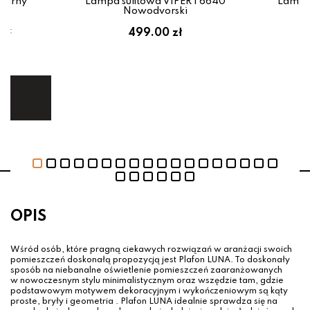
zarny
Lampa sufitowa VIPER I 6640
Lampa
Nowodvorski
em:
499.00 zł
ł
ej.
E
OPIS
Wśród osób, które pragną ciekawych rozwiązań w aranżacji swoich
pomieszczeń doskonałą propozycją jest Plafon LUNA. To doskonały
sposób na niebanalne oświetlenie pomieszczeń zaaranżowanych
w nowoczesnym stylu minimalistycznym oraz wszędzie tam, gdzie
podstawowym motywem dekoracyjnym i wykończeniowym są kąty
proste, bryły i geometria . Plafon LUNA idealnie sprawdza się na