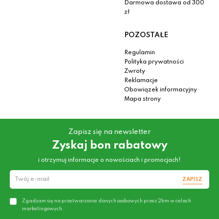
Darmowa dostawa od 300
zł
POZOSTAŁE
Regulamin
Polityka prywatności
Zwroty
Reklamacje
Obowiązek informacyjny
Mapa strony
Zapisz się na newsletter
Zyskaj bon rabatowy
i otrzymuj informacje o nowościach i promocjach!
ZAPISZ
Zgadzam się na przetwarzanie danych osobowych przez 2bm w celach
marketingowych.