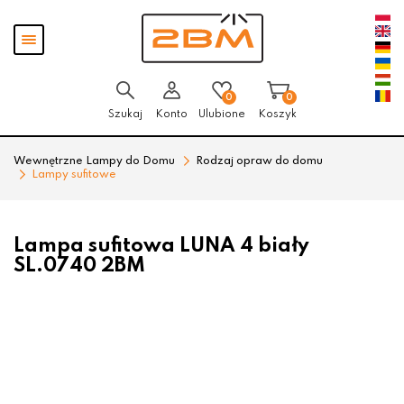
Przejdź
Przejdź
Pokaż
do menu
do
menu
głównego
menu
w
stopce
0
0
Szukaj
Konto
Ulubione
Koszyk
Wewnętrzne Lampy do Domu
Rodzaj opraw do domu
Lampy sufitowe
Lampa sufitowa LUNA 4 biały
SL.0740 2BM