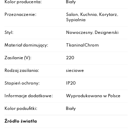
Kolor producenta:
Biały
Przeznaczenie:
Salon, Kuchnia, Korytarz,
Sypialnia
Styl:
Nowoczesny, Designerski
Materiał dominujący:
Tkanina|Chrom
Zasilanie (V):
220
Rodzaj zasilania:
sieciowe
Stopień ochrony:
IP20
Informacje dodatkowe:
Wyprodukowano w Polsce
Kolor podsufitki:
Biały
Źródło światła