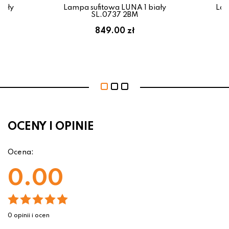
iały
Lampa sufitowa LUNA 1 biały
Lam
SL.0737 2BM
849.00 zł
OCENY I OPINIE
Ocena:
0.00
0 opinii i ocen