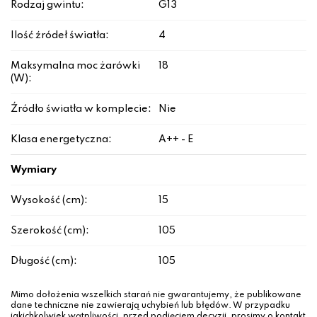
Rodzaj gwintu:
G13
Ilość źródeł światła:
4
Maksymalna moc żarówki
18
(W):
Źródło światła w komplecie:
Nie
Klasa energetyczna:
A++ - E
Wymiary
Wysokość (cm):
15
Szerokość (cm):
105
Długość (cm):
105
Mimo dołożenia wszelkich starań nie gwarantujemy, że publikowane
dane techniczne nie zawierają uchybień lub błędów. W przypadku
jakichkolwiek wątpliwości, przed podjęciem decyzji, prosimy o kontakt