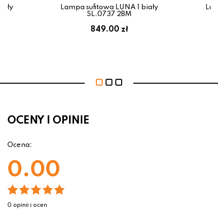
iały
Lampa sufitowa LUNA 1 biały
Lam
SL.0737 2BM
849.00 zł
OCENY I OPINIE
Ocena:
0.00
0 opinii i ocen