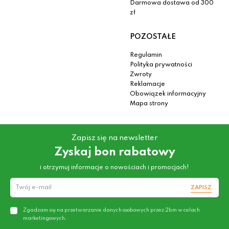
Darmowa dostawa od 300
zł
POZOSTAŁE
Regulamin
Polityka prywatności
Zwroty
Reklamacje
Obowiązek informacyjny
Mapa strony
Zapisz się na newsletter
Zyskaj bon rabatowy
i otrzymuj informacje o nowościach i promocjach!
ZAPISZ
Zgadzam się na przetwarzanie danych osobowych przez 2bm w celach
marketingowych.