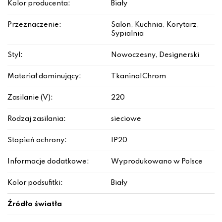
Kolor producenta:
Biały
Przeznaczenie:
Salon, Kuchnia, Korytarz,
Sypialnia
Styl:
Nowoczesny, Designerski
Materiał dominujący:
Tkanina|Chrom
Zasilanie (V):
220
Rodzaj zasilania:
sieciowe
Stopień ochrony:
IP20
Informacje dodatkowe:
Wyprodukowano w Polsce
Kolor podsufitki:
Biały
Źródło światła