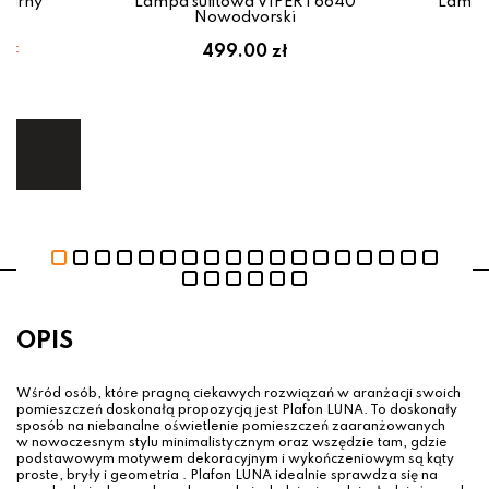
zarny
Lampa sufitowa VIPER I 6640
Lampa
Nowodvorski
em:
499.00 zł
ł
ej.
E
OPIS
Wśród osób, które pragną ciekawych rozwiązań w aranżacji swoich
pomieszczeń doskonałą propozycją jest Plafon LUNA. To doskonały
sposób na niebanalne oświetlenie pomieszczeń zaaranżowanych
w nowoczesnym stylu minimalistycznym oraz wszędzie tam, gdzie
podstawowym motywem dekoracyjnym i wykończeniowym są kąty
proste, bryły i geometria . Plafon LUNA idealnie sprawdza się na