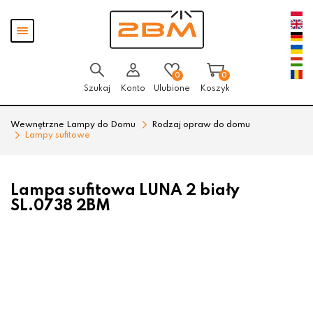
Przejdź
Przejdź
Pokaż
do menu
do
menu
głównego
menu
w
stopce
0
0
Szukaj
Konto
Ulubione
Koszyk
Wewnętrzne Lampy do Domu
Rodzaj opraw do domu
Lampy sufitowe
Lampa sufitowa LUNA 2 biały
SL.0738 2BM