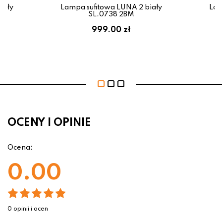
iały
Lampa sufitowa LUNA 2 biały
Lam
SL.0738 2BM
999.00 zł
OCENY I OPINIE
Ocena:
0.00
0 opinii i ocen