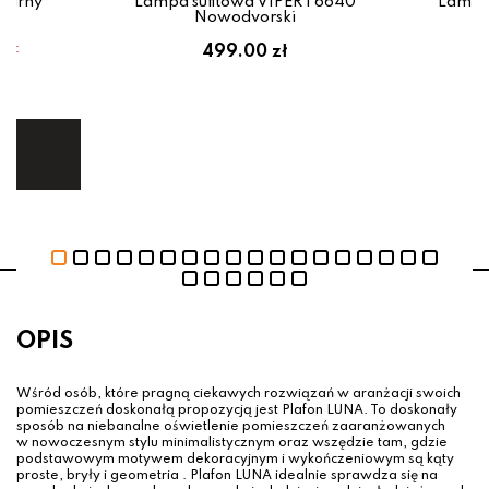
zarny
Lampa sufitowa VIPER I 6640
Lampa
Nowodvorski
em:
499.00 zł
ł
ej.
E
OPIS
Wśród osób, które pragną ciekawych rozwiązań w aranżacji swoich
pomieszczeń doskonałą propozycją jest Plafon LUNA. To doskonały
sposób na niebanalne oświetlenie pomieszczeń zaaranżowanych
w nowoczesnym stylu minimalistycznym oraz wszędzie tam, gdzie
podstawowym motywem dekoracyjnym i wykończeniowym są kąty
proste, bryły i geometria . Plafon LUNA idealnie sprawdza się na