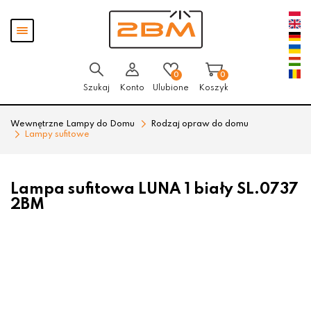
Przejdź
Przejdź
Pokaż
do menu
do
menu
głównego
menu
w
stopce
0
0
Szukaj
Konto
Ulubione
Koszyk
Wewnętrzne Lampy do Domu
Rodzaj opraw do domu
Lampy sufitowe
Lampa sufitowa LUNA 1 biały SL.0737
2BM