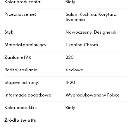
Kolor producenta:
Biały
Przeznaczenie:
Salon, Kuchnia, Korytarz,
Sypialnia
Styl:
Nowoczesny, Designerski
Materiał dominujący:
Tkanina|Chrom
Zasilanie (V):
220
Rodzaj zasilania:
sieciowe
Stopień ochrony:
IP20
Informacje dodatkowe:
Wyprodukowano w Polsce
Kolor podsufitki:
Biały
Źródło światła