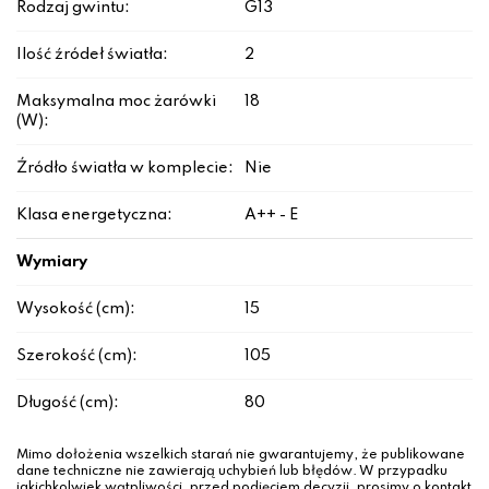
Rodzaj gwintu:
G13
Ilość źródeł światła:
2
Maksymalna moc żarówki
18
(W):
Źródło światła w komplecie:
Nie
Klasa energetyczna:
A++ - E
Wymiary
Wysokość (cm):
15
Szerokość (cm):
105
Długość (cm):
80
Mimo dołożenia wszelkich starań nie gwarantujemy, że publikowane
dane techniczne nie zawierają uchybień lub błędów. W przypadku
jakichkolwiek wątpliwości, przed podjęciem decyzji, prosimy o kontakt