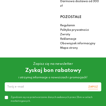
Darmowa dostawa od 300
zł
POZOSTAŁE
Regulamin
Polityka prywatności
Zwroty
Reklamacje
Obowiązek informacyjny
Mapa strony
Zapisz się na newsletter
Zyskaj bon rabatowy
i otrzymuj informacje o nowościach i promocjach!
ZAPISZ
Zgadzam się na przetwarzanie danych osobowych przez 2bm w celach
marketingowych.