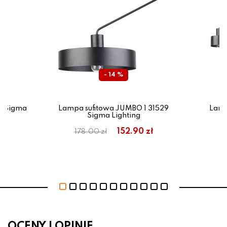
- 14 %
9 Sigma
Lampa sufitowa JUMBO 1 31529
Lamp
Sigma Lighting
ł
152.90 zł
178.00 zł
OCENY I OPINIE