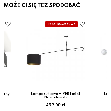
MOŻE CI SIĘ TEŻ SPODOBAĆ
zarny
Lampa sufitowa VIPER I 6641
Lam
Nowodvorski
em:
499.00 zł
ł