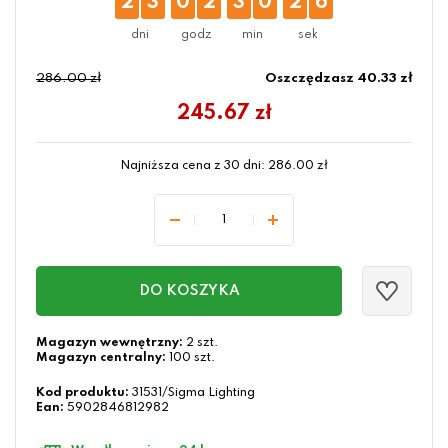
2
3
0
2
3
0
2
5
286.00 zł
Oszczędzasz 40.33 zł
245.67
zł
Najniższa cena z 30 dni:
286.00
zł
DO KOSZYKA
Magazyn wewnętrzny:
2 szt.
Magazyn centralny:
100 szt.
Kod produktu:
31531/Sigma Lighting
Ean:
5902846812982