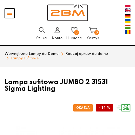
Przejdź
Przejdź
Pokaż
do menu
do
menu
głównego
menu
w
stopce
0
0
Szukaj
Konto
Ulubione
Koszyk
Wewnętrzne Lampy do Domu
Rodzaj opraw do domu
Lampy sufitowe
Lampa sufitowa JUMBO 2 31531
Sigma Lighting
- 14 %