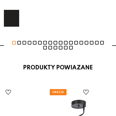
ej.
E
PRODUKTY POWIAZANE