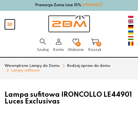
Promocja Zuma Line 15%
SPRAWDŹ!
Przejdź
Przejdź
do menu
do
głównego
menu
Pokaż
w
menu
stopce
0
0
Szukaj
Konto
Ulubione
Koszyk
Wewnętrzne Lampy do Domu
Rodzaj opraw do domu
Lampy sufitowe
Lampa sufitowa IRONCOLLO LE44901
Luces Exclusivas