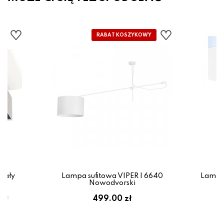
iały
Lampa sufitowa VIPER I 6640
Lampa
Nowodvorski
em:
499.00 zł
ł