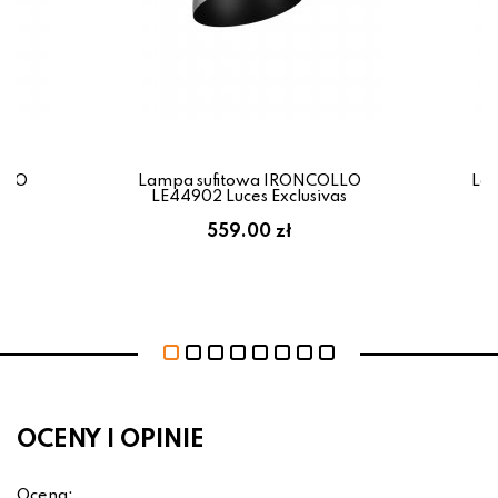
LLO
Lampa sufitowa IRONCOLLO
La
as
LE44902 Luces Exclusivas
L
559.00 zł
OCENY I OPINIE
Ocena: