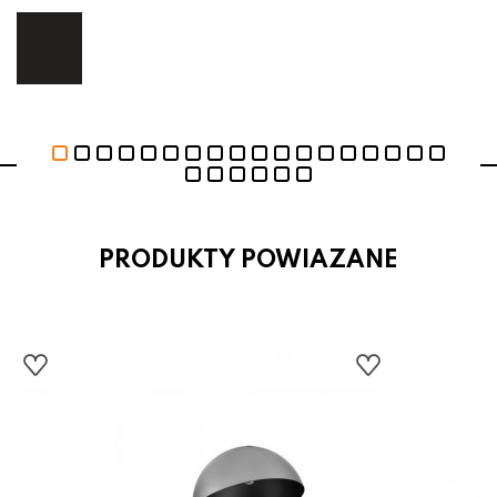
ej.
E
PRODUKTY POWIAZANE