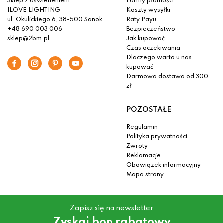
Sklep z oświetleniem
Formy płatności
ILOVE LIGHTING
Koszty wysyłki
ul. Okulickiego 6, 38-500 Sanok
Raty Payu
+48 690 003 006
Bezpieczeństwo
sklep@2bm.pl
Jak kupować
Czas oczekiwania
Dlaczego warto u nas
kupować
Darmowa dostawa od 300
zł
POZOSTAŁE
Regulamin
Polityka prywatności
Zwroty
Reklamacje
Obowiązek informacyjny
Mapa strony
Zapisz się na newsletter
Zyskaj bon rabatowy