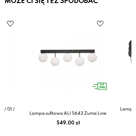
MOŻE CI SIĘ TEŻ SPODOBAĆ
 / 01 /
Lampa 
Lampa sufitowa ALI 5643 Zuma Line
549.00 zł