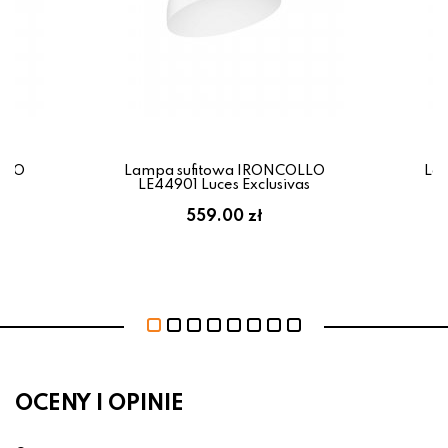
LLO
Lampa sufitowa IRONCOLLO
La
as
LE44901 Luces Exclusivas
L
559.00 zł
OCENY I OPINIE