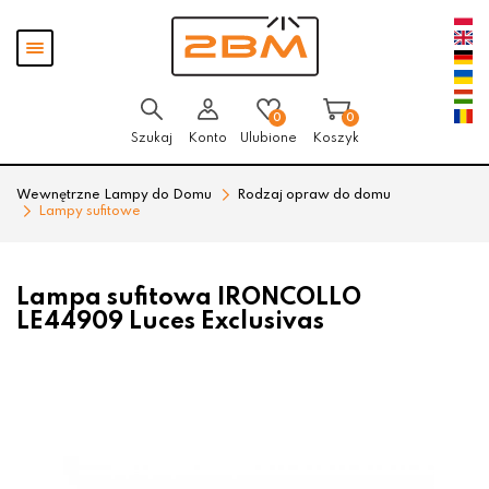
Przejdź
Przejdź
Pokaż
do menu
do
menu
głównego
menu
w
stopce
0
0
Szukaj
Konto
Ulubione
Koszyk
Wewnętrzne Lampy do Domu
Rodzaj opraw do domu
Lampy sufitowe
Lampa sufitowa IRONCOLLO
LE44909 Luces Exclusivas