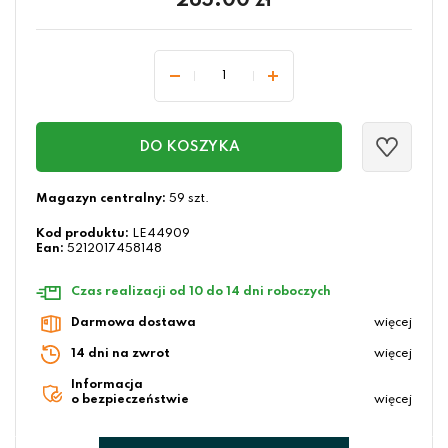
265.00
zł
DO KOSZYKA
Magazyn centralny:
59 szt.
Kod produktu:
LE44909
Ean:
5212017458148
Czas realizacji od 10 do 14 dni roboczych
Darmowa dostawa
więcej
14 dni na zwrot
więcej
Informacja
o bezpieczeństwie
więcej